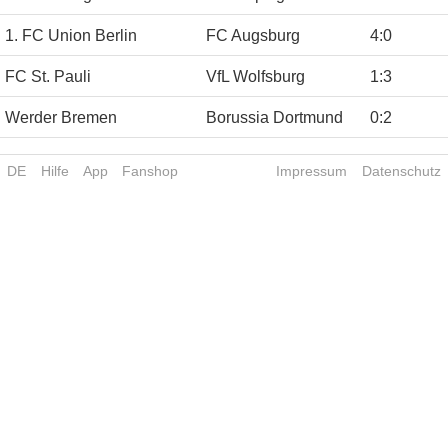
1. FC Union Berlin
FC Augsburg
4
:
0
FC St. Pauli
VfL Wolfsburg
1
:
3
Werder Bremen
Borussia Dortmund
0
:
2
DE
Hilfe
App
Fanshop
Impressum
Datenschutz