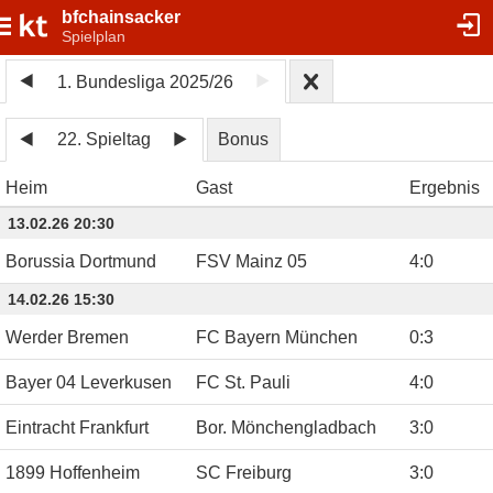
bfchainsacker
Spielplan
1. Bundesliga 2025/26
22. Spieltag
Bonus
Heim
Gast
Ergebnis
13.02.26 20:30
Borussia Dortmund
FSV Mainz 05
4
:
0
14.02.26 15:30
Werder Bremen
FC Bayern München
0
:
3
Bayer 04 Leverkusen
FC St. Pauli
4
:
0
Eintracht Frankfurt
Bor. Mönchengladbach
3
:
0
1899 Hoffenheim
SC Freiburg
3
:
0