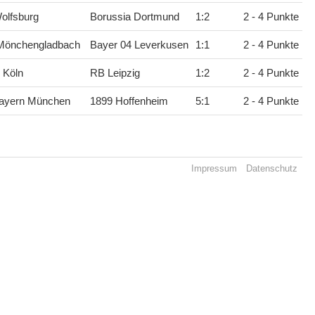
olfsburg
Borussia Dortmund
1
:
2
2 - 4 Punkte
 Mönchengladbach
Bayer 04 Leverkusen
1
:
1
2 - 4 Punkte
 Köln
RB Leipzig
1
:
2
2 - 4 Punkte
ayern München
1899 Hoffenheim
5
:
1
2 - 4 Punkte
Impressum
Datenschutz