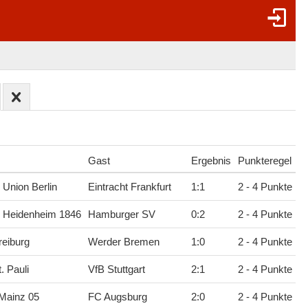
Gast
Ergebnis
Punkteregel
 Union Berlin
Eintracht Frankfurt
1
:
1
2 - 4 Punkte
C Heidenheim 1846
Hamburger SV
0
:
2
2 - 4 Punkte
eiburg
Werder Bremen
1
:
0
2 - 4 Punkte
. Pauli
VfB Stuttgart
2
:
1
2 - 4 Punkte
Mainz 05
FC Augsburg
2
:
0
2 - 4 Punkte