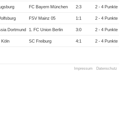
ugsburg
FC Bayern München
2
:
3
2 - 4 Punkte
olfsburg
FSV Mainz 05
1
:
1
2 - 4 Punkte
ssia Dortmund
1. FC Union Berlin
3
:
0
2 - 4 Punkte
 Köln
SC Freiburg
4
:
1
2 - 4 Punkte
Impressum
Datenschutz