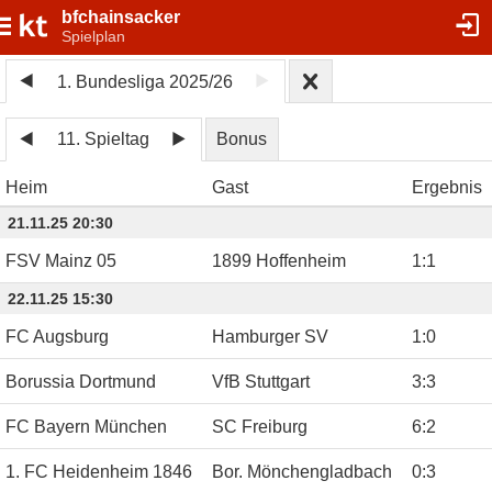
bfchainsacker
Spielplan
1. Bundesliga 2025/26
11. Spieltag
Bonus
Heim
Gast
Ergebnis
21.11.25 20:30
FSV Mainz 05
1899 Hoffenheim
1
:
1
22.11.25 15:30
FC Augsburg
Hamburger SV
1
:
0
Borussia Dortmund
VfB Stuttgart
3
:
3
FC Bayern München
SC Freiburg
6
:
2
1. FC Heidenheim 1846
Bor. Mönchengladbach
0
:
3