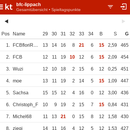
bfc-lippach
Gesamtübersicht • Spieltagspunkte
Pos
Name
29
30
31
32
33
34
B
S
G
1.
FCBfloriRifffig
13
14
16
8
21
6
15
2,59
465
2.
FCB
12
11
19
10
12
6
15
2,09
454
3.
Wuzi
12
10
18
2
15
6
12
0,25
451
4.
moe
13
11
19
2
14
5
15
1,09
447
5.
Sachsa
15
15
12
4
16
0
12
3,00
436
6.
Christoph_F
10
9
19
2
15
7
15
0,84
431
7.
Michel68
11
13
21
0
15
8
12
1,58
430
8.
ziegi
14
11
16
4
12
5
12
1,53
427