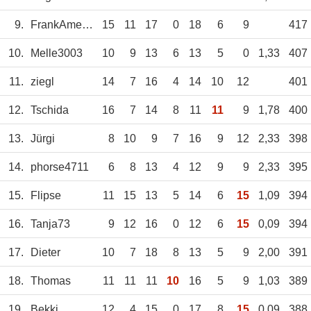
9.
FrankAmerein
15
11
17
0
18
6
9
417
10.
Melle3003
10
9
13
6
13
5
0
1,33
407
11.
ziegl
14
7
16
4
14
10
12
401
12.
Tschida
16
7
14
8
11
11
9
1,78
400
13.
Jürgi
8
10
9
7
16
9
12
2,33
398
14.
phorse4711
6
8
13
4
12
9
9
2,33
395
15.
Flipse
11
15
13
5
14
6
15
1,09
394
16.
Tanja73
9
12
16
0
12
6
15
0,09
394
17.
Dieter
10
7
18
8
13
5
9
2,00
391
18.
Thomas
11
11
11
10
16
5
9
1,03
389
19.
Bekki
12
4
15
0
17
8
15
0,09
388