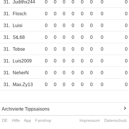
31.
Judithx244
0
0
0
0
0
0
0
0
31.
Flosch
0
0
0
0
0
0
0
0
31.
Luisi
0
0
0
0
0
0
0
0
31.
StL68
0
0
0
0
0
0
0
0
31.
Tobse
0
0
0
0
0
0
0
0
31.
Luis2009
0
0
0
0
0
0
0
0
31.
NeherN
0
0
0
0
0
0
0
0
31.
Max.Zy13
0
0
0
0
0
0
0
0
Archivierte Tippsaisons
DE
Hilfe
App
Fanshop
Impressum
Datenschutz