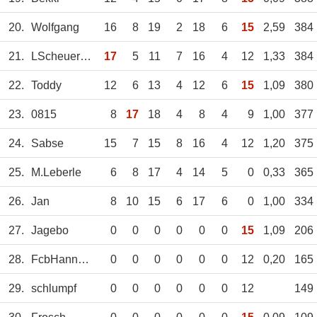
20.
Wolfgang
16
8
19
2
18
6
15
2,59
384
21.
LScheuermann
17
5
11
7
16
4
12
1,33
384
22.
Toddy
12
6
13
4
12
6
15
1,09
380
23.
0815
8
17
18
4
8
4
9
1,00
377
24.
Sabse
15
7
15
8
16
4
12
1,20
375
25.
M.Leberle
6
8
17
4
14
5
0
0,33
365
26.
Jan
8
10
15
6
17
6
0
1,00
334
27.
Jagebo
0
0
0
0
0
0
15
1,09
206
28.
FcbHannes93
0
0
0
0
0
0
12
0,20
165
29.
schlumpf
0
0
0
0
0
0
12
149