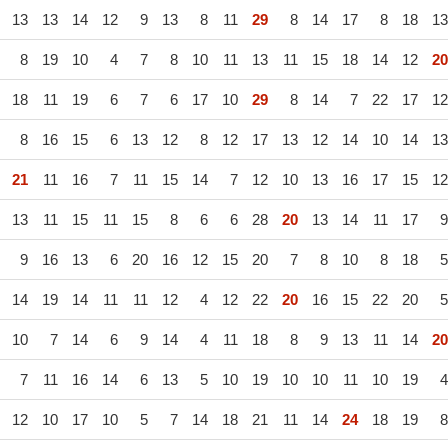
13
13
14
12
9
13
8
11
29
8
14
17
8
18
13
8
19
10
4
7
8
10
11
13
11
15
18
14
12
20
18
11
19
6
7
6
17
10
29
8
14
7
22
17
12
8
16
15
6
13
12
8
12
17
13
12
14
10
14
13
21
11
16
7
11
15
14
7
12
10
13
16
17
15
12
13
11
15
11
15
8
6
6
28
20
13
14
11
17
9
9
16
13
6
20
16
12
15
20
7
8
10
8
18
5
14
19
14
11
11
12
4
12
22
20
16
15
22
20
5
10
7
14
6
9
14
4
11
18
8
9
13
11
14
20
7
11
16
14
6
13
5
10
19
10
10
11
10
19
4
12
10
17
10
5
7
14
18
21
11
14
24
18
19
8