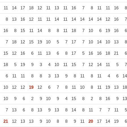
11
14
17
18
12
11
13
11
16
7
8
11
11
16
8
8
13
16
12
11
11
14
11
14
14
14
14
12
16
7
16
8
15
11
14
8
8
11
18
7
10
6
19
16
6
7
18
12
15
19
10
5
7
17
7
10
14
10
13
8
15
12
16
6
11
13
6
8
17
5
16
16
18
21
6
18
5
19
9
3
4
10
11
15
7
12
14
11
5
7
6
11
11
8
8
3
13
9
8
11
8
11
4
6
14
10
12
12
19
12
6
7
8
11
10
8
11
19
13
18
10
9
6
2
9
10
9
4
15
8
2
8
16
9
13
7
13
6
8
13
9
13
8
14
8
11
7
7
11
5
21
12
13
13
9
10
8
8
9
11
20
17
14
19
6