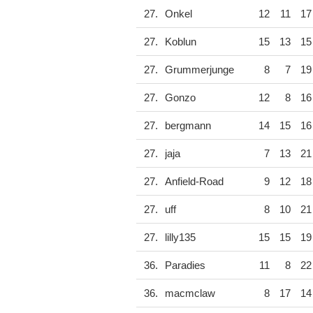
27.
Onkel
12
11
17
27.
Koblun
15
13
15
27.
Grummerjunge
8
7
19
27.
Gonzo
12
8
16
27.
bergmann
14
15
16
27.
jaja
7
13
21
27.
Anfield-Road
9
12
18
27.
uff
8
10
21
27.
lilly135
15
15
19
36.
Paradies
11
8
22
36.
macmclaw
8
17
14