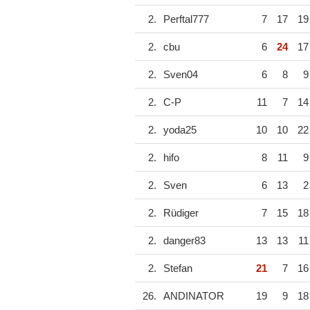
2.
Perftal777
7
17
19
2.
cbu
6
24
17
2.
Sven04
6
8
9
2.
C-P
11
7
14
2.
yoda25
10
10
22
2.
hifo
8
11
9
2.
Sven
6
13
2
2.
Rüdiger
7
15
18
2.
danger83
13
13
11
2.
Stefan
21
7
16
26.
ANDINATOR
19
9
18