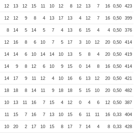
12
13
12
15
11
10
12
8
12
13
7
16
0,50
423
12
12
9
8
4
13
17
13
4
12
7
16
0,50
399
8
14
5
14
5
7
4
13
6
15
4
4
0,50
376
12
16
8
6
10
7
5
17
3
10
12
20
0,50
414
14
14
6
10
14
14
10
13
5
8
4
20
0,50
419
14
9
8
12
6
10
9
15
0
14
8
16
0,50
414
14
17
9
11
12
4
10
16
6
13
12
20
0,50
421
18
18
8
14
11
9
18
18
5
15
10
20
0,50
482
10
13
11
16
7
15
4
12
0
4
6
12
0,50
387
11
15
7
16
7
13
10
15
6
11
11
16
0,33
404
10
20
2
17
10
15
8
17
7
14
4
8
0,33
428