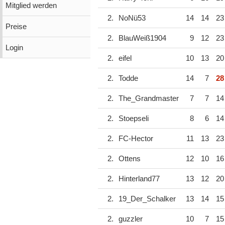
Mitglied werden
2.
NoNü53
14
14
23
Preise
2.
BlauWeiß1904
9
12
23
Login
2.
eifel
10
13
20
2.
Todde
14
7
28
2.
The_Grandmaster
7
7
14
2.
Stoepseli
8
6
14
2.
FC-Hector
11
13
23
2.
Ottens
12
10
16
2.
Hinterland77
13
12
20
2.
19_Der_Schalker
13
14
15
2.
guzzler
10
7
15