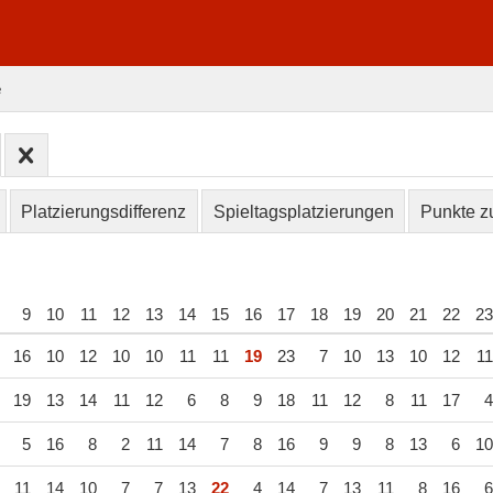
e
Platzierungsdifferenz
Spieltagsplatzierungen
Punkte zu
9
10
11
12
13
14
15
16
17
18
19
20
21
22
23
16
10
12
10
10
11
11
19
23
7
10
13
10
12
11
19
13
14
11
12
6
8
9
18
11
12
8
11
17
4
5
16
8
2
11
14
7
8
16
9
9
8
13
6
10
11
14
10
7
7
13
22
4
14
7
13
11
8
16
6