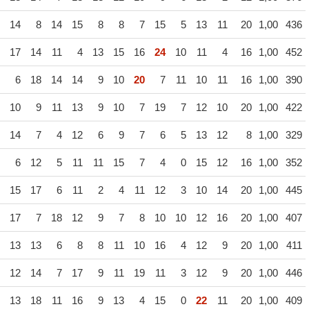
14
8
14
15
8
8
7
15
5
13
11
20
1,00
436
17
14
11
4
13
15
16
24
10
11
4
16
1,00
452
6
18
14
14
9
10
20
7
11
10
11
16
1,00
390
10
9
11
13
9
10
7
19
7
12
10
20
1,00
422
14
7
4
12
6
9
7
6
5
13
12
8
1,00
329
6
12
5
11
11
15
7
4
0
15
12
16
1,00
352
15
17
6
11
2
4
11
12
3
10
14
20
1,00
445
17
7
18
12
9
7
8
10
10
12
16
20
1,00
407
13
13
6
8
8
11
10
16
4
12
9
20
1,00
411
12
14
7
17
9
11
19
11
3
12
9
20
1,00
446
13
18
11
16
9
13
4
15
0
22
11
20
1,00
409