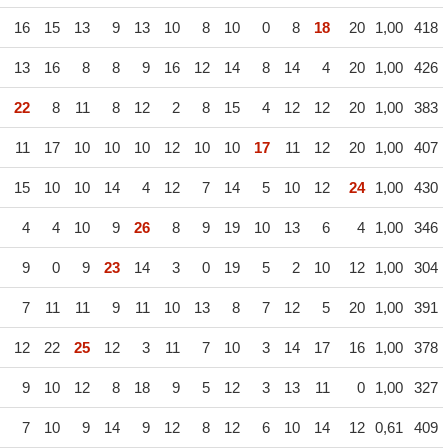
16
15
13
9
13
10
8
10
0
8
18
20
1,00
418
13
16
8
8
9
16
12
14
8
14
4
20
1,00
426
22
8
11
8
12
2
8
15
4
12
12
20
1,00
383
11
17
10
10
10
12
10
10
17
11
12
20
1,00
407
15
10
10
14
4
12
7
14
5
10
12
24
1,00
430
4
4
10
9
26
8
9
19
10
13
6
4
1,00
346
9
0
9
23
14
3
0
19
5
2
10
12
1,00
304
7
11
11
9
11
10
13
8
7
12
5
20
1,00
391
12
22
25
12
3
11
7
10
3
14
17
16
1,00
378
9
10
12
8
18
9
5
12
3
13
11
0
1,00
327
7
10
9
14
9
12
8
12
6
10
14
12
0,61
409