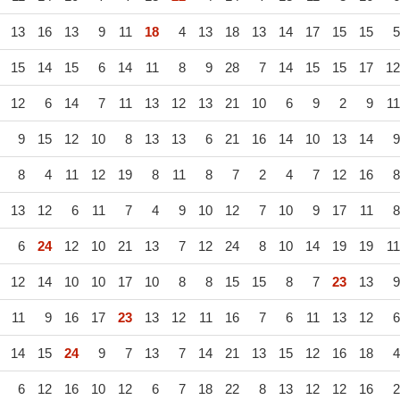
13
16
13
9
11
18
4
13
18
13
14
17
15
15
5
15
14
15
6
14
11
8
9
28
7
14
15
15
17
12
12
6
14
7
11
13
12
13
21
10
6
9
2
9
11
9
15
12
10
8
13
13
6
21
16
14
10
13
14
9
8
4
11
12
19
8
11
8
7
2
4
7
12
16
8
13
12
6
11
7
4
9
10
12
7
10
9
17
11
8
6
24
12
10
21
13
7
12
24
8
10
14
19
19
11
12
14
10
10
17
10
8
8
15
15
8
7
23
13
9
11
9
16
17
23
13
12
11
16
7
6
11
13
12
6
14
15
24
9
7
13
7
14
21
13
15
12
16
18
4
6
12
16
10
12
6
7
18
22
8
13
12
12
16
2