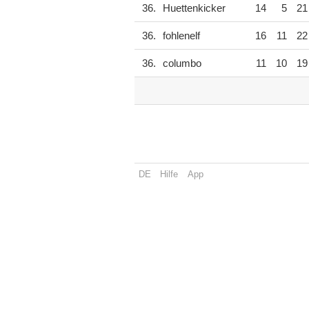
36.
Huettenkicker
14
5
21
36.
fohlenelf
16
11
22
36.
columbo
11
10
19
DE
Hilfe
App