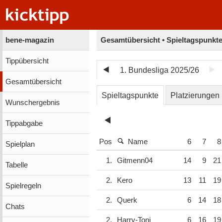
bene-magazin
Gesamtübersicht • Spieltagspunkt
Tippübersicht
1. Bundesliga 2025/26
Gesamtübersicht
Spieltagspunkte
Platzierungen
Wunschergebnis
Tippabgabe
Pos
Name
6
7
8
Spielplan
1.
Gitmenn04
14
9
21
Tabelle
2.
Kero
13
11
19
Spielregeln
2.
Querk
6
14
18
Chats
2.
Harry-Toni
6
16
19