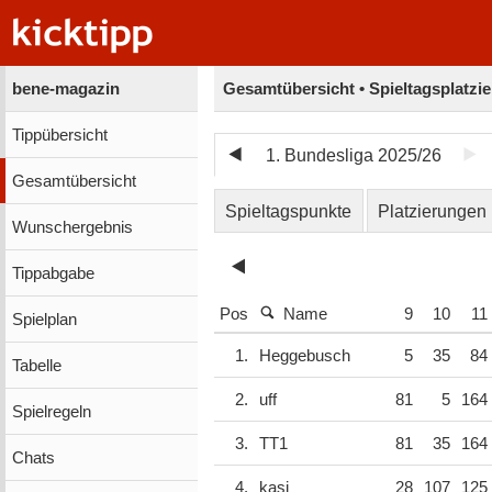
bene-magazin
Gesamtübersicht • Spieltagsplatzi
Tippübersicht
1. Bundesliga 2025/26
Gesamtübersicht
Spieltagspunkte
Platzierungen
Wunschergebnis
Tippabgabe
Pos
Name
9
10
11
Spielplan
1.
Heggebusch
5
35
84
Tabelle
2.
uff
81
5
164
Spielregeln
3.
TT1
81
35
164
Chats
4.
kasi
28
107
125