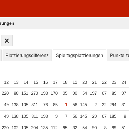
erungen
Platzierungsdifferenz
Spieltagsplatzierungen
Punkte zu
12
13
14
15
16
17
18
19
20
21
22
23
24
220
88
151
279
193
170
95
90
54
197
67
89
97
49
138
105
311
76
85
1
56
145
2
22
294
31
49
138
105
311
193
9
7
56
145
29
67
185
8
220
102
105
204
135
112
95
32
54
90
8
89
51