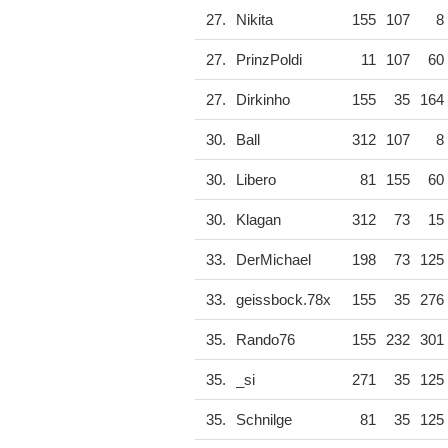
27.
Nikita
155
107
8
27.
PrinzPoldi
11
107
60
27.
Dirkinho
155
35
164
30.
Ball
312
107
8
30.
Libero
81
155
60
30.
Klagan
312
73
15
33.
DerMichael
198
73
125
33.
geissbock.78x
155
35
276
35.
Rando76
155
232
301
35.
_si
271
35
125
35.
Schnilge
81
35
125