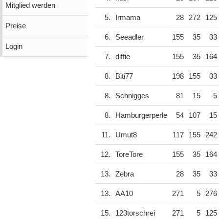
Mitglied werden
5.
Irmama
28
272
125
Preise
6.
Seeadler
155
35
33
Login
7.
diffie
155
35
164
8.
Biti77
198
155
33
8.
Schnigges
81
15
5
8.
Hamburgerperle
54
107
15
11.
Umut8
117
155
242
12.
ToreTore
155
35
164
13.
Zebra
28
35
33
13.
AA10
271
5
276
15.
123torschrei
271
5
125