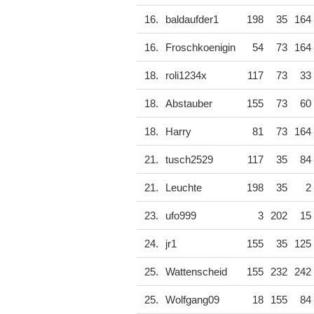
16.
baldaufder1
198
35
164
16.
Froschkoenigin
54
73
164
18.
roli1234x
117
73
33
18.
Abstauber
155
73
60
18.
Harry
81
73
164
21.
tusch2529
117
35
84
21.
Leuchte
198
35
2
23.
ufo999
3
202
15
24.
jr1
155
35
125
25.
Wattenscheid
155
232
242
25.
Wolfgang09
18
155
84