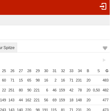
r Spitze
25
26
27
28
29
30
31
32
33
34
B
S
G
60
71
15
65
98
16
2
16
71
231
20
483
22
251
80
90
221
6
46
159
42
78
20
0,50
482
149
143
44
162
221
56
69
159
18
148
20
477
243
143
140
220
98
191
115
81
71
231
20
473