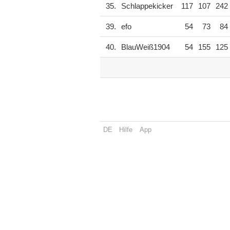
35.
Schlappekicker
117
107
242
39.
efo
54
73
84
40.
BlauWeiß1904
54
155
125
DE
Hilfe
App