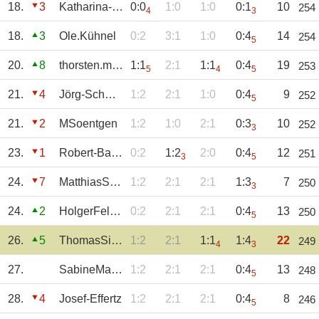
18.
3
Katharina-Andre
0:0
1:0
1:0
0:1
10
254
4
3
18.
3
Ole.Kühnel
0:2
3:1
1:0
0:4
14
254
5
20.
8
thorsten.müller
1:1
2:1
1:1
0:4
19
253
5
4
5
21.
4
Jörg-Schmitz
1:2
2:1
1:0
0:4
9
252
5
21.
2
MSoentgen
1:2
1:0
2:1
0:3
10
252
3
23.
1
Robert-Baum
0:2
1:2
2:0
0:4
12
251
3
5
24.
7
MatthiasStelli
1:2
2:1
2:1
1:3
7
250
3
24.
2
HolgerFelsing
0:2
2:1
2:1
0:4
13
250
5
26.
5
ThomasSinthern
1:2
2:1
1:1
1:4
22
249
4
3
27.
SabineManheller
1:2
2:1
2:1
0:4
13
248
5
28.
4
Josef-Effertz
1:2
2:1
2:1
0:4
8
246
5