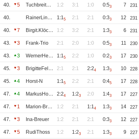
40.
5
Tuchbreiter-Chr
1:2
3:1
1:0
0:5
7
231
3
40.
RainerLinden
1:1
2:1
2:1
0:3
12
231
5
3
40.
7
Birgit.Klöckner
1:2
3:2
2:1
1:3
6
231
3
43.
3
Frank-Trio
2:1
2:0
1:0
0:5
11
230
3
43.
3
WernerHerbrand
1:1
2:2
1:0
0:2
17
230
5
3
45.
3
BrigitteFelsing
2:1
2:1
2:2
1:3
10
228
4
3
45.
4
Horst-N
1:1
2:2
2:1
0:4
17
228
5
5
47.
4
MarkusHombach
2:2
1:2
2:0
1:4
17
227
4
3
3
47.
1
Marion-Breuer
1:2
2:1
1:1
1:3
14
227
4
3
47.
3
Ina-Breuer
1:2
2:1
2:1
0:3
12
227
3
47.
5
RudiThoss
1:2
1:2
2:1
1:3
9
227
3
3