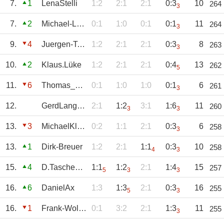
7.
1
LenaStelli
1:2
2:1
2:1
0:3
10
264
3
7.
2
Michael-Lorse
0:1
1:0
0:1
0:1
11
264
3
9.
4
Juergen-Tondorf
1:2
2:1
2:1
0:3
8
263
3
10.
2
Klaus.Lüke
1:2
2:1
2:1
0:4
13
262
5
11.
6
Thomas_Fiebig
0:1
1:0
1:0
0:1
6
261
3
12.
GerdLangendonk
2:1
1:2
3:1
1:6
11
260
3
3
13.
3
MichaelKleist
0:2
1:1
2:1
0:3
6
258
3
13.
1
Dirk-Breuer
1:2
2:1
1:1
0:3
10
258
4
3
15.
4
D.Taschenmacher
1:1
1:2
2:1
1:4
15
257
5
3
3
16.
6
DanielAx
1:3
1:3
2:1
0:3
16
255
5
3
16.
1
Frank-Wollner
0:1
3:2
2:1
1:3
11
255
3