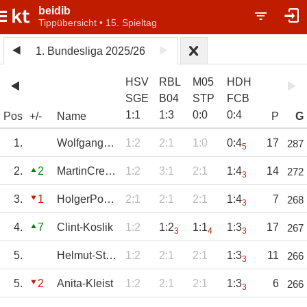
beidib
Tippübersicht • 15. Spieltag
1. Bundesliga 2025/26
HSV
RBL
M05
HDH
SGE
B04
STP
FCB
1
:
1
1
:
3
0
:
0
0
:
4
Pos
+/-
Name
P
G
1.
WolfgangWeiher
1:2
2:1
1:0
0:4
17
287
5
2.
2
MartinCremer
1:2
3:1
2:1
1:4
14
272
3
3.
1
HolgerPoetter
2:1
2:1
2:1
1:4
7
268
3
4.
7
Clint-Koslik
1:2
1:2
1:1
1:3
17
267
3
4
3
5.
Helmut-Staeven
1:2
2:1
2:1
1:3
11
266
3
5.
2
Anita-Kleist
1:2
2:1
2:1
1:3
6
266
3