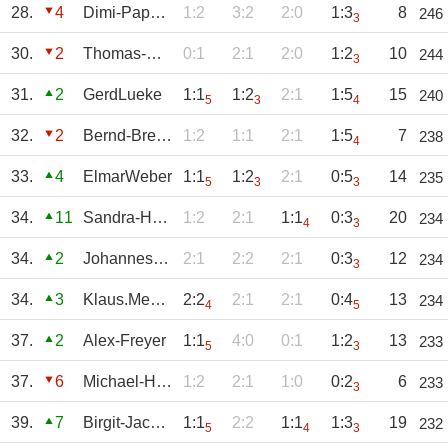
28.
4
Dimi-Pappas
1:2
3:2
2:0
1:3
8
246
3
30.
2
Thomas-Horchler
0:1
2:1
2:0
1:2
10
244
3
31.
2
GerdLueke
1:1
1:2
2:1
1:5
15
240
5
3
4
32.
2
Bernd-Breuer
1:2
1:1
2:1
1:5
7
238
4
33.
4
ElmarWeber
1:1
1:2
2:1
0:5
14
235
5
3
3
34.
11
Sandra-Hemges
1:2
2:1
1:1
0:3
20
234
4
3
34.
2
JohannesSuchy
2:1
2:2
2:1
0:3
12
234
3
34.
3
Klaus.Meesters
2:2
2:1
2:1
0:4
13
234
4
5
37.
2
Alex-Freyer
1:1
4:0
0:1
1:2
13
233
5
3
37.
6
Michael-Hermann
1:2
2:1
1:0
0:2
6
233
3
39.
7
Birgit-Jacobs
1:1
2:2
1:1
1:3
19
232
5
4
3