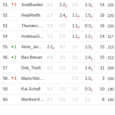
51.
2
AndiBarden
1:2
1:2
1:0
1:3
14
225
3
3
52.
HediReiffs
1:3
2:4
1:1
1:5
16
220
4
4
4
52.
Thorsten-Cremer
1:3
2:1
1:1
0:3
16
220
4
3
54.
AndreasGeuer
1:2
1:1
1:1
1:2
14
217
4
3
55.
1
Alois_Jordan
2:2
4:2
2:1
1:3
15
215
4
3
56.
2
Ben-Breuer
0:3
3:1
2:1
1:4
15
212
3
57.
Dirk_Thoß
1:2
2:1
2:1
1:4
11
209
3
58.
3
Mario.Nitzsche
2:1
1:3
3
204
3
59.
Kai-Schaff
1:2
2:2
1:2
0:3
10
190
3
60.
Manfred-Kleist
2:1
2:1
1:2
2:1
8
150