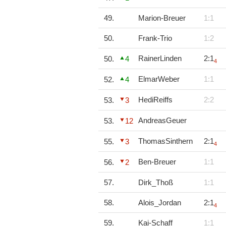
49.
Marion-Breuer
1:1
50.
Frank-Trio
1:2
RainerLinden
2:1
50.
4
4
ElmarWeber
1:1
52.
4
HediReiffs
2:2
53.
3
AndreasGeuer
53.
12
ThomasSinthern
2:1
55.
3
4
Ben-Breuer
1:1
56.
2
57.
Dirk_Thoß
1:1
58.
Alois_Jordan
2:1
4
59.
Kai-Schaff
1:1