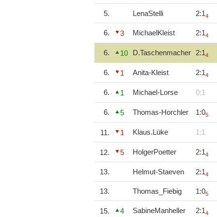
5.
LenaStelli
2:1
4
6.
MichaelKleist
2:1
3
4
6.
D.Taschenmacher
2:1
10
4
6.
Anita-Kleist
2:1
1
4
6.
Michael-Lorse
0:1
1
6.
Thomas-Horchler
1:0
5
5
Klaus.Lüke
1:1
11.
1
HolgerPoetter
2:1
12.
5
4
13.
Helmut-Staeven
2:1
4
13.
Thomas_Fiebig
1:0
5
SabineManheller
2:1
15.
4
4