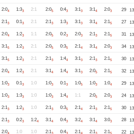
2:0
1:3
2:1
2:0
0:4
3:1
3:1
2:0
29
1
4
3
5
3
3
4
3
2:1
0:1
2:1
2:1
1:3
3:1
3:1
2:1
27
1
3
3
3
3
3
4
5
2:0
1:2
1:1
2:0
0:2
2:0
2:1
2:1
31
1
4
3
5
3
3
3
5
3:1
1:2
2:1
2:0
0:3
2:1
3:1
2:0
34
1
5
3
5
5
4
4
3
3:1
1:2
2:1
2:1
1:4
3:1
2:1
2:1
30
1
5
3
3
4
3
3
5
2:0
1:2
2:1
3:1
1:4
3:1
2:0
2:1
32
1
4
3
4
4
3
5
5
1:0
0:1
1:0
1:0
0:1
1:0
1:0
1:0
29
1
3
3
3
3
5
3
4
1:0
1:3
1:0
1:0
1:4
1:1
2:0
2:0
24
1
3
3
3
4
5
3
2:1
1:2
1:0
2:1
0:3
2:1
2:1
2:1
30
1
3
3
3
5
4
3
5
2:1
0:2
1:2
3:1
0:4
3:2
3:1
3:0
28
1
3
3
4
4
3
4
4
3
2:0
1:0
1:0
2:1
0:4
2:1
2:1
2:1
22
1
4
3
3
4
3
5