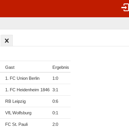
Gast
Ergebnis
1. FC Union Berlin
1
:
0
1. FC Heidenheim 1846
3
:
1
RB Leipzig
0
:
6
VfL Wolfsburg
0
:
1
FC St. Pauli
2
:
0