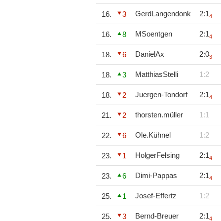
GerdLangendonk
2:1
16.
3
4
MSoentgen
2:1
16.
8
4
DanielAx
2:0
18.
6
3
MatthiasStelli
1:2
18.
3
Juergen-Tondorf
2:1
18.
2
4
thorsten.müller
1:1
21.
2
Ole.Kühnel
1:2
22.
6
HolgerFelsing
2:1
23.
1
4
Dimi-Pappas
2:1
23.
6
4
Josef-Effertz
1:2
25.
1
Bernd-Breuer
2:1
25.
3
4