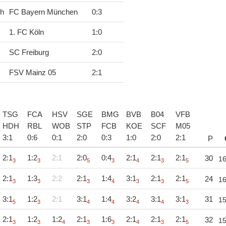
ch
FC Bayern München
0
:
3
1. FC Köln
1
:
0
SC Freiburg
2
:
0
FSV Mainz 05
2
:
1
TSG
FCA
HSV
SGE
BMG
BVB
B04
VFB
HDH
RBL
WOB
STP
FCB
KOE
SCF
M05
3
:
1
0
:
6
0
:
1
2
:
0
0
:
3
1
:
0
2
:
0
2
:
1
P
2:1
1:2
2:1
2:0
0:4
2:1
2:1
2:1
30
1
3
3
5
3
4
3
5
2:1
1:3
2:2
2:1
1:4
3:1
2:1
2:1
24
1
3
3
3
4
3
3
5
3:1
1:2
2:1
3:1
1:4
3:2
3:1
3:1
31
1
5
3
4
4
4
4
3
2:1
1:2
1:2
2:1
1:6
2:1
2:1
2:1
32
1
3
3
4
3
3
4
3
5