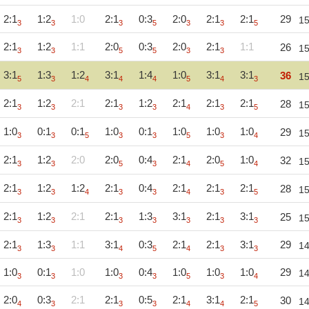
2:1
1:2
1:0
2:1
0:3
2:0
2:1
2:1
29
1
3
3
3
5
3
3
5
2:1
1:2
1:1
2:0
0:3
2:0
2:1
1:1
26
1
3
3
5
5
3
3
3:1
1:3
1:2
3:1
1:4
1:0
3:1
3:1
36
1
5
3
4
4
4
5
4
3
2:1
1:2
2:1
2:1
1:2
2:1
2:1
2:1
28
1
3
3
3
3
4
3
5
1:0
0:1
0:1
1:0
0:1
1:0
1:0
1:0
29
1
3
3
5
3
3
5
3
4
2:1
1:2
2:0
2:0
0:4
2:1
2:0
1:0
32
1
3
3
5
3
4
5
4
2:1
1:2
1:2
2:1
0:4
2:1
2:1
2:1
28
1
3
3
4
3
3
4
3
5
2:1
1:2
2:1
2:1
1:3
3:1
2:1
3:1
25
1
3
3
3
3
3
3
3
2:1
1:3
1:1
3:1
0:3
2:1
2:1
3:1
29
1
3
3
4
5
4
3
3
1:0
0:1
1:0
1:0
0:4
1:0
1:0
1:0
29
1
3
3
3
3
5
3
4
2:0
0:3
2:1
2:1
0:5
2:1
3:1
2:1
30
1
4
3
3
3
4
4
5