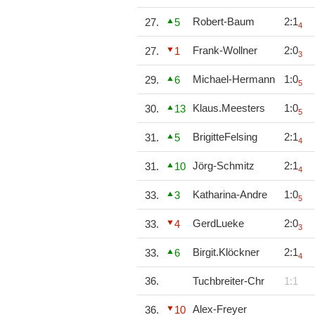
Robert-Baum
2:1
27.
5
4
Frank-Wollner
2:0
27.
1
3
Michael-Hermann
1:0
29.
6
5
Klaus.Meesters
1:0
30.
13
5
BrigitteFelsing
2:1
31.
5
4
Jörg-Schmitz
2:1
31.
10
4
Katharina-Andre
1:0
33.
3
5
GerdLueke
2:0
33.
4
3
Birgit.Klöckner
2:1
33.
6
4
36.
Tuchbreiter-Chr
1:1
Alex-Freyer
36.
10