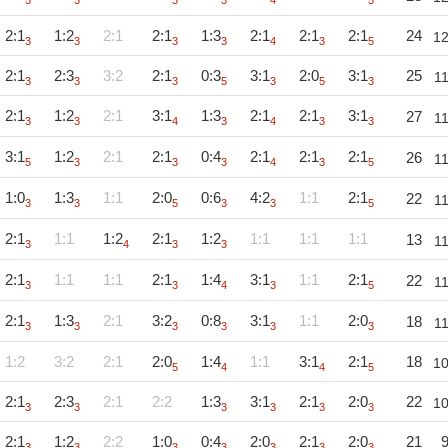
5
3
3
3
4
5
2:1
1:2
2:1
2:1
1:3
2:1
2:1
2:1
24
1
3
3
3
3
4
3
5
2:1
2:3
3:2
2:1
0:3
3:1
2:0
3:1
25
1
3
3
3
5
3
5
3
2:1
1:2
2:1
3:1
1:3
2:1
2:1
3:1
27
1
3
3
4
3
4
3
3
3:1
1:2
2:1
2:1
0:4
2:1
2:1
2:1
26
1
5
3
3
3
4
3
5
1:0
1:3
1:1
2:0
0:6
4:2
1:1
2:1
22
1
3
3
5
3
3
5
2:1
1:1
1:2
2:1
1:2
1:1
1:1
1:1
13
1
3
4
3
3
2:1
1:1
1:1
2:1
1:4
3:1
1:1
2:1
22
1
3
3
4
3
5
2:1
1:3
2:1
3:2
0:8
3:1
1:1
2:0
18
1
3
3
3
3
3
3
1:2
3:2
2:1
2:0
1:4
1:1
3:1
2:1
18
1
5
4
4
5
2:1
2:3
2:1
2:2
1:3
3:1
2:1
2:0
22
1
3
3
3
3
3
3
2:1
1:2
2:2
1:0
0:4
2:0
2:1
2:0
21
3
3
3
3
3
3
3