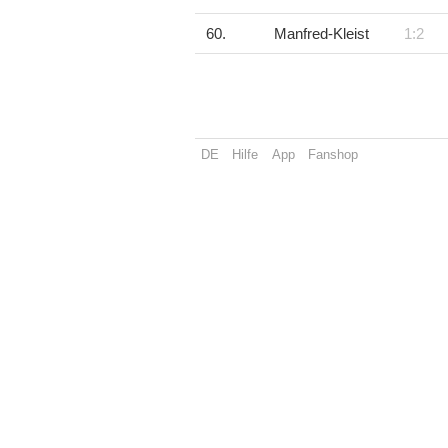
60.
Manfred-Kleist
1:2
DE
Hilfe
App
Fanshop