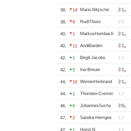
Mario.Nitzsche
2:1
38.
14
4
RudiThoss
2:2
38.
6
MarkusHombach
2:1
40.
1
4
AndiBarden
2:1
40.
11
4
Birgit-Jacobs
1:1
42.
1
Ina-Breuer
2:1
42.
5
4
WernerHerbrand
2:1
44.
10
4
Thorsten-Cremer
1:2
44.
1
JohannesSuchy
2:0
46.
6
3
Sandra-Hemges
1:2
47.
2
Horst-N
1:1
47.
1