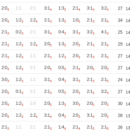
2:0
1:1
2:1
3:1
1:3
2:1
3:1
3:2
27
1
4
4
3
4
4
4
2:0
1:2
1:2
2:1
1:3
1:0
2:1
2:1
34
1
4
3
4
3
3
5
3
5
2:1
0:2
2:1
3:1
0:4
3:1
3:2
4:1
25
1
3
3
4
3
3
3
3
2:1
1:2
1:2
2:0
1:3
2:0
2:1
2:1
29
1
3
3
4
5
3
3
3
5
2:1
1:2
1:1
2:1
1:2
2:0
2:1
2:1
27
1
3
3
3
3
3
3
5
2:0
1:2
2:1
2:0
0:5
2:1
2:0
2:0
27
1
4
3
5
3
4
5
3
3:0
1:2
1:1
3:1
0:4
3:1
2:1
2:1
24
1
3
3
4
3
3
3
5
2:0
0:1
2:1
2:1
0:5
2:0
2:1
3:2
27
1
4
3
3
3
3
3
4
2:0
1:2
1:0
2:0
1:3
3:0
2:0
2:0
30
1
4
3
5
3
3
5
3
2:0
1:2
1:2
3:1
0:4
2:0
3:1
2:0
28
1
4
3
4
4
3
3
4
3
2:1
1:1
2:1
2:1
1:4
2:1
2:1
2:1
26
1
3
3
4
4
3
5