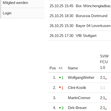
Mitglied werden
25.10.25 15:45
Bor. Mönchengladba
Login
25.10.25 18:30
Borussia Dortmund
26.10.25 15:30
Bayer 04 Leverkusen
26.10.25 17:30
VfB Stuttgart
SVW
FCU
1
:
0
Pos
+/-
Name
1.
WolfgangWeiher
2:1
1
4
2.
Clint-Koslik
1:1
1
3.
MartinCremer
2:1
4
4.
Dirk-Breuer
2:1
3
4