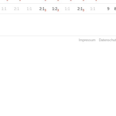
1:1
2:1
1:1
2:1
1:2
1:1
2:1
1:1
9
3
3
3
Impressum
Datenschu