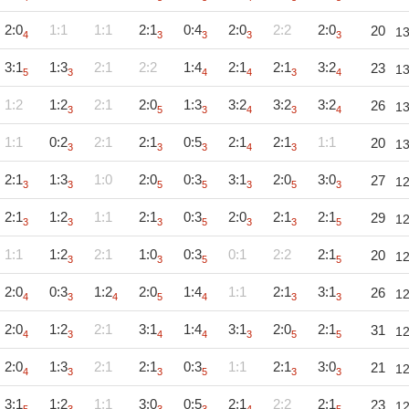
2:0
1:1
1:1
2:1
0:4
2:0
2:2
2:0
20
1
4
3
3
3
3
3:1
1:3
2:1
2:2
1:4
2:1
2:1
3:2
23
1
5
3
4
4
3
4
1:2
1:2
2:1
2:0
1:3
3:2
3:2
3:2
26
1
3
5
3
4
3
4
1:1
0:2
2:1
2:1
0:5
2:1
2:1
1:1
20
1
3
3
3
4
3
2:1
1:3
1:0
2:0
0:3
3:1
2:0
3:0
27
1
3
3
5
5
3
5
3
2:1
1:2
1:1
2:1
0:3
2:0
2:1
2:1
29
1
3
3
3
5
3
3
5
1:1
1:2
2:1
1:0
0:3
0:1
2:2
2:1
20
1
3
3
5
5
2:0
0:3
1:2
2:0
1:4
1:1
2:1
3:1
26
1
4
3
4
5
4
3
3
2:0
1:2
2:1
3:1
1:4
3:1
2:0
2:1
31
1
4
3
4
4
3
5
5
2:0
1:3
2:1
2:1
0:3
1:1
2:1
3:0
21
1
4
3
3
5
3
3
3:1
1:2
1:1
3:0
0:5
2:1
2:2
2:1
23
1