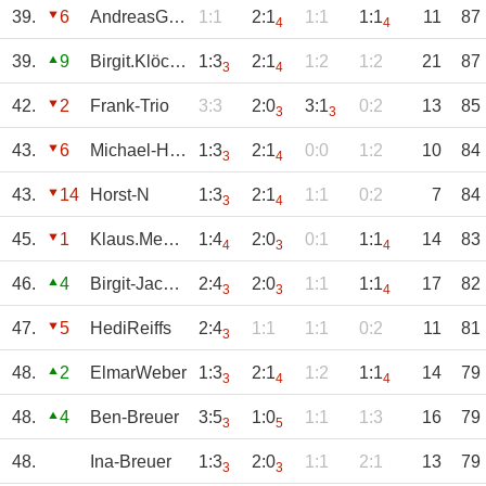
39.
6
AndreasGeuer
1:1
2:1
1:1
1:1
11
87
4
4
39.
9
Birgit.Klöckner
1:3
2:1
1:2
1:2
21
87
3
4
42.
2
Frank-Trio
3:3
2:0
3:1
0:2
13
85
3
3
43.
6
Michael-Hermann
1:3
2:1
0:0
1:2
10
84
3
4
43.
14
Horst-N
1:3
2:1
1:1
0:2
7
84
3
4
45.
1
Klaus.Meesters
1:4
2:0
0:1
1:1
14
83
4
3
4
46.
4
Birgit-Jacobs
2:4
2:0
1:1
1:1
17
82
3
3
4
47.
5
HediReiffs
2:4
1:1
1:1
0:2
11
81
3
48.
2
ElmarWeber
1:3
2:1
1:2
1:1
14
79
3
4
4
48.
4
Ben-Breuer
3:5
1:0
1:1
1:3
16
79
3
5
48.
Ina-Breuer
1:3
2:0
1:1
2:1
13
79
3
3