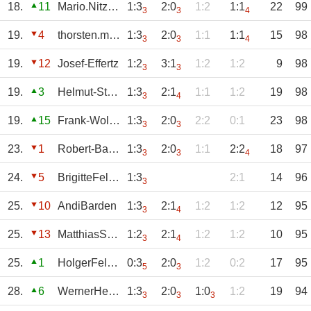
18.
11
Mario.Nitzsche
1:3
2:0
1:2
1:1
22
99
3
3
4
19.
4
thorsten.müller
1:3
2:0
1:1
1:1
15
98
3
3
4
19.
12
Josef-Effertz
1:2
3:1
1:2
1:2
9
98
3
3
19.
3
Helmut-Staeven
1:3
2:1
1:1
1:2
19
98
3
4
19.
15
Frank-Wollner
1:3
2:0
2:2
0:1
23
98
3
3
23.
1
Robert-Baum
1:3
2:0
1:1
2:2
18
97
3
3
4
24.
5
BrigitteFelsing
1:3
2:1
14
96
3
25.
10
AndiBarden
1:3
2:1
1:2
1:2
12
95
3
4
25.
13
MatthiasStelli
1:2
2:1
1:2
1:2
10
95
3
4
25.
1
HolgerFelsing
0:3
2:0
1:2
0:2
17
95
5
3
28.
6
WernerHerbrand
1:3
2:0
1:0
1:2
19
94
3
3
3