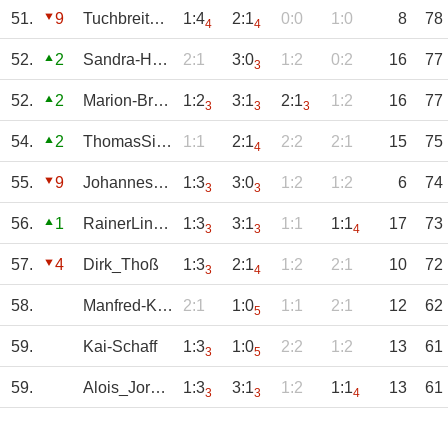
51.
9
Tuchbreiter-Chr
1:4
2:1
0:0
1:0
8
78
4
4
52.
2
Sandra-Hemges
2:1
3:0
1:2
0:2
16
77
3
52.
2
Marion-Breuer
1:2
3:1
2:1
1:2
16
77
3
3
3
54.
2
ThomasSinthern
1:1
2:1
2:2
2:1
15
75
4
55.
9
JohannesSuchy
1:3
3:0
1:2
1:2
6
74
3
3
56.
1
RainerLinden
1:3
3:1
1:1
1:1
17
73
3
3
4
57.
4
Dirk_Thoß
1:3
2:1
1:2
2:1
10
72
3
4
58.
Manfred-Kleist
2:1
1:0
1:1
2:1
12
62
5
59.
Kai-Schaff
1:3
1:0
2:2
1:2
13
61
3
5
59.
Alois_Jordan
1:3
3:1
1:2
1:1
13
61
3
3
4