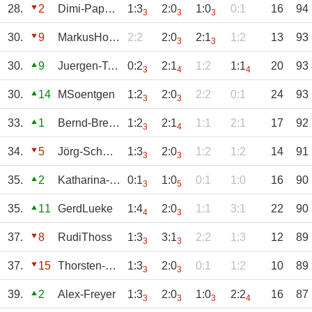
28.
2
Dimi-Pappas
1:3
2:0
1:0
0:1
16
94
3
3
3
30.
9
MarkusHombach
2:2
2:0
2:1
1:2
13
93
3
3
30.
9
Juergen-Tondorf
0:2
2:1
1:2
1:1
20
93
3
4
4
30.
14
MSoentgen
1:2
2:0
2:2
0:1
24
93
3
3
33.
1
Bernd-Breuer
1:2
2:1
1:1
2:1
17
92
3
4
34.
5
Jörg-Schmitz
1:3
2:0
1:2
1:2
14
91
3
3
35.
2
Katharina-Andre
0:1
1:0
0:1
1:0
16
90
3
5
35.
11
GerdLueke
1:4
2:0
1:1
3:1
22
90
4
3
37.
8
RudiThoss
1:3
3:1
2:2
1:3
12
89
3
3
37.
15
Thorsten-Cremer
1:3
2:0
0:1
1:2
10
89
3
3
39.
2
Alex-Freyer
1:3
2:0
1:0
2:2
16
87
3
3
3
4