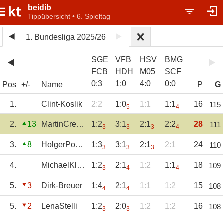
beidib
Tippübersicht • 6. Spieltag
1. Bundesliga 2025/26
SGE
VFB
HSV
BMG
FCB
HDH
M05
SCF
0
:
3
1
:
0
4
:
0
0
:
0
Pos
+/-
Name
P
G
1.
Clint-Koslik
2:2
1:0
1:1
1:1
16
115
5
4
2.
13
MartinCremer
1:2
3:1
2:1
2:2
28
111
3
3
3
4
3.
8
HolgerPoetter
1:3
3:1
2:1
2:1
24
110
3
3
3
4.
MichaelKleist
1:2
2:1
1:2
1:1
18
109
3
4
4
5.
3
Dirk-Breuer
1:4
2:1
1:1
1:2
15
108
4
4
5.
2
LenaStelli
1:2
2:0
1:2
1:2
16
108
3
3