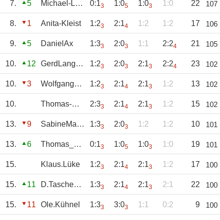
7.
5
Michael-Lorse
0:1
1:0
1:0
1:0
22
107
3
5
3
8.
1
Anita-Kleist
1:2
2:1
1:2
1:2
17
106
3
4
9.
5
DanielAx
1:3
2:0
1:1
2:2
21
105
3
3
4
10.
12
GerdLangendonk
1:2
2:0
2:1
2:2
23
102
3
3
3
4
10.
3
WolfgangWeiher
1:2
2:1
2:1
1:2
13
102
3
4
3
10.
Thomas-Horchler
2:3
2:1
2:1
1:2
15
102
3
4
3
13.
9
SabineManheller
1:3
2:0
1:2
1:2
10
101
3
3
13.
6
Thomas_Fiebig
0:1
1:0
1:0
1:0
19
101
3
5
3
15.
Klaus.Lüke
1:2
2:1
2:1
1:2
17
100
3
4
3
15.
11
D.Taschenmacher
1:3
2:1
2:1
2:1
22
100
3
4
3
15.
11
Ole.Kühnel
1:3
3:0
1:1
0:2
9
100
3
3