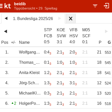
beidib
Tippübersicht • 29. Spieltag
1. Bundesliga 2025/26
STP
KOE
VFB
M05
FCB
SVW
HSV
SCF
0
:
5
3
:
1
4
:
0
0
:
1
Pos
+/-
Name
P
G
1.
WolfgangWeiher
0:4
2:1
2:0
2:1
21
553
3
3
3
2.
Thomas_Fiebig
0:1
1:0
1:0
1:1
18
545
3
3
3
3.
Anita-Kleist
1:2
2:1
2:1
2:1
18
541
3
3
3
4.
Jörg-Schmitz
1:3
2:1
3:1
2:1
12
524
3
3
3
5.
MichaelKleist
0:3
2:1
2:1
1:1
13
520
3
3
3
6.
2
HolgerPoetter
1:3
2:1
2:1
2:1
16
518
3
3
3