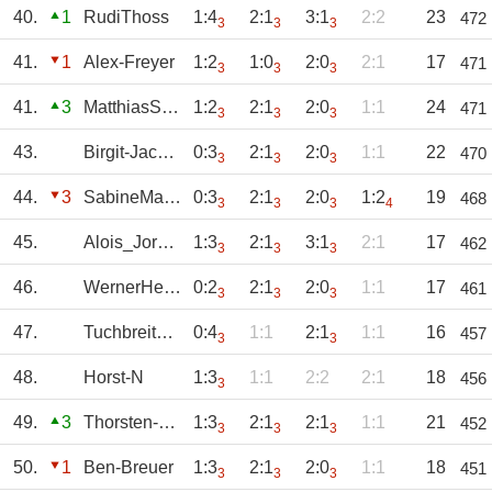
40.
1
RudiThoss
1:4
2:1
3:1
2:2
23
472
3
3
3
41.
1
Alex-Freyer
1:2
1:0
2:0
2:1
17
471
3
3
3
41.
3
MatthiasStelli
1:2
2:1
2:0
1:1
24
471
3
3
3
43.
Birgit-Jacobs
0:3
2:1
2:0
1:1
22
470
3
3
3
44.
3
SabineManheller
0:3
2:1
2:0
1:2
19
468
3
3
3
4
45.
Alois_Jordan
1:3
2:1
3:1
2:1
17
462
3
3
3
46.
WernerHerbrand
0:2
2:1
2:0
1:1
17
461
3
3
3
47.
Tuchbreiter-Chr
0:4
1:1
2:1
1:1
16
457
3
3
48.
Horst-N
1:3
1:1
2:2
2:1
18
456
3
49.
3
Thorsten-Cremer
1:3
2:1
2:1
1:1
21
452
3
3
3
50.
1
Ben-Breuer
1:3
2:1
2:0
1:1
18
451
3
3
3