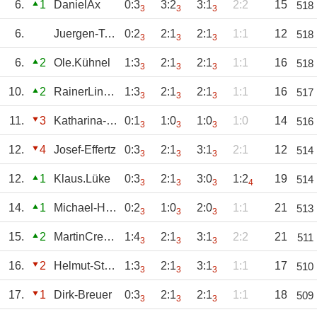
6.
1
DanielAx
0:3
3:2
3:1
2:2
15
518
3
3
3
6.
Juergen-Tondorf
0:2
2:1
2:1
1:1
12
518
3
3
3
6.
2
Ole.Kühnel
1:3
2:1
2:1
1:1
16
518
3
3
3
10.
2
RainerLinden
1:3
2:1
2:1
1:1
16
517
3
3
3
11.
3
Katharina-Andre
0:1
1:0
1:0
1:0
14
516
3
3
3
12.
4
Josef-Effertz
0:3
2:1
3:1
2:1
12
514
3
3
3
12.
1
Klaus.Lüke
0:3
2:1
3:0
1:2
19
514
3
3
3
4
14.
1
Michael-Hermann
0:2
1:0
2:0
1:1
21
513
3
3
3
15.
2
MartinCremer
1:4
2:1
3:1
2:2
21
511
3
3
3
16.
2
Helmut-Staeven
1:3
2:1
3:1
1:1
17
510
3
3
3
17.
1
Dirk-Breuer
0:3
2:1
2:1
1:1
18
509
3
3
3