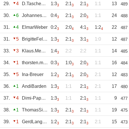
29.
4
D.Taschenmacher
1:3
2:1
2:1
1:1
13
489
3
3
3
30.
6
JohannesSuchy
0:4
2:1
2:0
1:1
24
488
3
3
3
31.
4
ElmarWeber
0:2
2:0
4:1
1:2
22
487
3
4
3
4
31.
5
BrigitteFelsing
1:3
2:1
3:1
1:0
12
487
3
3
3
33.
3
Klaus.Meesters
1:4
2:2
2:2
1:1
14
485
3
34.
1
thorsten.müller
0:3
1:0
2:0
1:1
16
484
3
3
3
35.
5
Ina-Breuer
1:2
2:1
2:0
2:1
12
483
3
3
3
36.
1
AndiBarden
1:3
1:1
2:1
2:1
17
480
3
3
37.
4
Dimi-Pappas
1:3
1:1
2:1
1:1
9
477
3
3
38.
1
ThomasSinthern
1:3
2:1
2:1
1:1
19
475
3
3
3
39.
1
GerdLangendonk
1:2
2:1
2:1
2:1
15
473
3
3
3