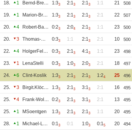
18.
1
Bernd-Breuer
1:3
2:1
2:1
1:1
21
508
3
3
3
19.
1
Marion-Breuer
1:3
2:1
2:1
2:1
22
507
3
3
3
20.
4
Robert-Baum
0:2
2:0
2:1
1:1
23
500
3
4
3
20.
3
Thomas-Horchler
0:3
1:1
2:1
2:1
10
500
3
3
22.
4
HolgerFelsing
0:3
2:1
4:1
1:1
23
498
3
3
3
23.
1
LenaStelli
0:3
1:0
2:0
2:1
18
497
3
3
3
24.
6
Clint-Koslik
1:3
2:1
2:1
1:2
25
496
3
3
3
4
25.
3
Birgit.Klöckner
1:3
2:1
3:1
2:1
16
495
3
3
3
25.
4
Frank-Wollner
0:2
2:1
3:1
2:1
13
495
3
3
3
25.
1
MSoentgen
1:3
2:1
2:1
1:1
20
495
3
3
3
28.
1
Michael-Lorse
0:1
0:1
1:0
0:1
20
494
3
3
5