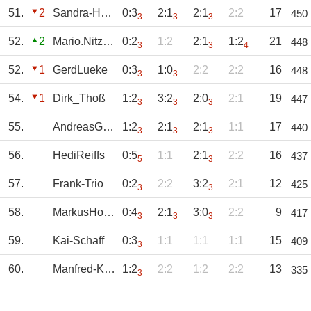
51.
2
Sandra-Hemges
0:3
2:1
2:1
2:2
17
450
3
3
3
52.
2
Mario.Nitzsche
0:2
1:2
2:1
1:2
21
448
3
3
4
52.
1
GerdLueke
0:3
1:0
2:2
2:2
16
448
3
3
54.
1
Dirk_Thoß
1:2
3:2
2:0
2:1
19
447
3
3
3
55.
AndreasGeuer
1:2
2:1
2:1
1:1
17
440
3
3
3
56.
HediReiffs
0:5
1:1
2:1
2:2
16
437
5
3
57.
Frank-Trio
0:2
2:2
3:2
2:1
12
425
3
3
58.
MarkusHombach
0:4
2:1
3:0
2:2
9
417
3
3
3
59.
Kai-Schaff
0:3
1:1
1:1
1:1
15
409
3
60.
Manfred-Kleist
1:2
2:2
1:2
2:2
13
335
3