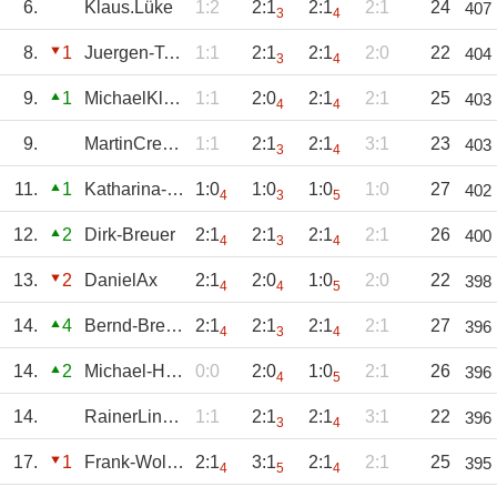
6.
Klaus.Lüke
1:2
2:1
2:1
2:1
24
407
3
4
8.
1
Juergen-Tondorf
1:1
2:1
2:1
2:0
22
404
3
4
9.
1
MichaelKleist
1:1
2:0
2:1
2:1
25
403
4
4
9.
MartinCremer
1:1
2:1
2:1
3:1
23
403
3
4
11.
1
Katharina-Andre
1:0
1:0
1:0
1:0
27
402
4
3
5
12.
2
Dirk-Breuer
2:1
2:1
2:1
2:1
26
400
4
3
4
13.
2
DanielAx
2:1
2:0
1:0
2:0
22
398
4
4
5
14.
4
Bernd-Breuer
2:1
2:1
2:1
2:1
27
396
4
3
4
14.
2
Michael-Hermann
0:0
2:0
1:0
2:1
26
396
4
5
14.
RainerLinden
1:1
2:1
2:1
3:1
22
396
3
4
17.
1
Frank-Wollner
2:1
3:1
2:1
2:1
25
395
4
5
4