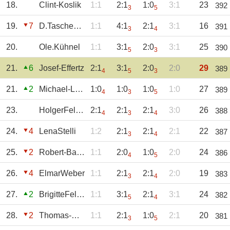
18.
Clint-Koslik
1:1
2:1
1:0
3:1
23
392
3
5
19.
7
D.Taschenmacher
1:1
4:1
2:1
3:1
16
391
3
4
20.
Ole.Kühnel
1:1
3:1
2:0
3:1
25
390
5
3
21.
6
Josef-Effertz
2:1
3:1
2:0
2:0
29
389
4
5
3
21.
2
Michael-Lorse
1:0
1:0
1:0
1:0
27
389
4
3
5
23.
HolgerFelsing
2:1
2:1
2:1
3:0
26
388
4
3
4
24.
4
LenaStelli
1:2
2:1
2:1
2:1
22
387
3
4
25.
2
Robert-Baum
1:1
2:0
1:0
2:0
24
386
4
5
26.
4
ElmarWeber
1:1
2:1
2:1
2:0
19
383
3
4
27.
2
BrigitteFelsing
1:1
3:1
2:1
3:1
24
382
5
4
28.
2
Thomas-Horchler
1:1
2:1
1:0
2:1
20
381
3
5