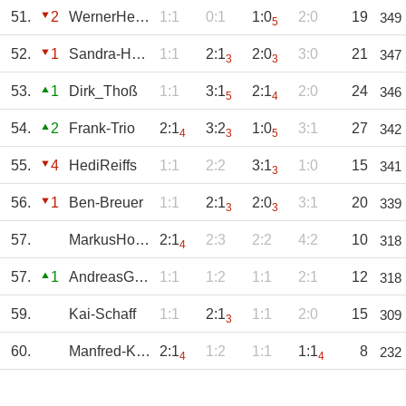
51.
2
WernerHerbrand
1:1
0:1
1:0
2:0
19
349
5
52.
1
Sandra-Hemges
1:1
2:1
2:0
3:0
21
347
3
3
53.
1
Dirk_Thoß
1:1
3:1
2:1
2:0
24
346
5
4
54.
2
Frank-Trio
2:1
3:2
1:0
3:1
27
342
4
3
5
55.
4
HediReiffs
1:1
2:2
3:1
1:0
15
341
3
56.
1
Ben-Breuer
1:1
2:1
2:0
3:1
20
339
3
3
57.
MarkusHombach
2:1
2:3
2:2
4:2
10
318
4
57.
1
AndreasGeuer
1:1
1:2
1:1
2:1
12
318
59.
Kai-Schaff
1:1
2:1
1:1
2:0
15
309
3
60.
Manfred-Kleist
2:1
1:2
1:1
1:1
8
232
4
4