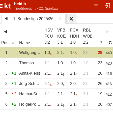
beidib
Tippübersicht • 22. Spieltag
1. Bundesliga 2025/26
HSV
VFB
FCA
RBL
FCU
KOE
HDH
WOB
3
:
2
3
:
1
1
:
0
2
:
2
Pos
+/-
Name
P
G
1.
WolfgangWeiher
1:0
3:1
1:0
2:0
29
440
4
5
5
2.
Thomas_Fiebig
1:1
1:0
1:0
1:0
23
420
3
5
3.
1
Anita-Kleist
2:1
2:1
2:1
2:1
26
416
4
3
4
3.
1
Jörg-Schmitz
2:1
2:0
2:0
2:0
26
416
4
4
3
5.
2
Helmut-Staeven
1:1
2:1
2:1
3:1
19
412
3
4
6.
2
HolgerPoetter
2:1
2:1
2:1
2:1
26
407
4
3
4