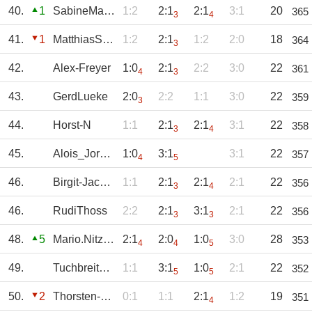
40.
1
SabineManheller
1:2
2:1
2:1
3:1
20
365
3
4
41.
1
MatthiasStelli
1:2
2:1
1:2
2:0
18
364
3
42.
Alex-Freyer
1:0
2:1
2:2
3:0
22
361
4
3
43.
GerdLueke
2:0
2:2
1:1
3:0
22
359
3
44.
Horst-N
1:1
2:1
2:1
3:1
22
358
3
4
45.
Alois_Jordan
1:0
3:1
3:1
22
357
4
5
46.
Birgit-Jacobs
1:1
2:1
2:1
2:1
22
356
3
4
46.
RudiThoss
2:2
2:1
3:1
2:1
22
356
3
3
48.
5
Mario.Nitzsche
2:1
2:0
1:0
3:0
28
353
4
4
5
49.
Tuchbreiter-Chr
1:1
3:1
1:0
2:1
22
352
5
5
50.
2
Thorsten-Cremer
0:1
1:1
2:1
1:2
19
351
4