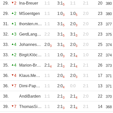
29.
2
Ina-Breuer
1:1
3:1
1:1
2:1
20
380
5
29.
2
MSoentgen
1:1
1:0
1:0
2:0
23
380
3
5
31.
1
thorsten.müller
1:1
3:1
2:0
2:0
23
377
5
3
32.
3
GerdLangendonk
2:2
3:1
3:1
2:0
23
375
5
3
33.
4
JohannesSuchy
2:0
3:1
2:0
2:0
25
374
3
5
3
33.
2
Birgit.Klöckner
1:1
1:0
2:1
1:0
22
374
3
4
35.
4
Marion-Breuer
2:1
2:1
2:1
2:1
26
373
4
3
4
36.
4
Klaus.Meesters
1:1
2:0
2:0
3:1
17
371
4
3
36.
7
Dimi-Pappas
1:1
2:0
0:0
2:1
13
371
4
38.
AndiBarden
1:1
2:1
2:1
2:0
22
370
3
4
39.
7
ThomasSinthern
1:1
2:1
2:1
2:1
14
368
3
4