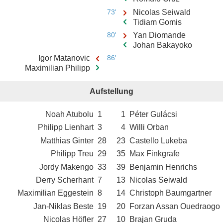
73'
Nicolas Seiwald
Tidiam Gomis
80'
Yan Diomande
Johan Bakayoko
Igor Matanovic
86'
Maximilian Philipp
Aufstellung
Noah Atubolu
1
1
Péter Gulácsi
Philipp Lienhart
3
4
Willi Orban
Matthias Ginter
28
23
Castello Lukeba
Philipp Treu
29
35
Max Finkgrafe
Jordy Makengo
33
39
Benjamin Henrichs
Derry Scherhant
7
13
Nicolas Seiwald
Maximilian Eggestein
8
14
Christoph Baumgartner
Jan-Niklas Beste
19
20
Forzan Assan Ouedraogo
Nicolas Höfler
27
10
Brajan Gruda