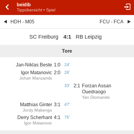
beidib
Tippübersicht • Spiel
HDH - M05
FCU - FCA
SC Freiburg
4
:
1
RB Leipzig
Tore
Jan-Niklas Beste
1
:
0
24'
Igor Matanovic
2
:
0
26'
Johan Manzambi
33'
2
:
1
Forzan Assan
Ouedraogo
Yan Diomande
Matthias Ginter
3
:
1
47'
Jordy Makengo
Derry Scherhant
4
:
1
75'
Igor Matanovic