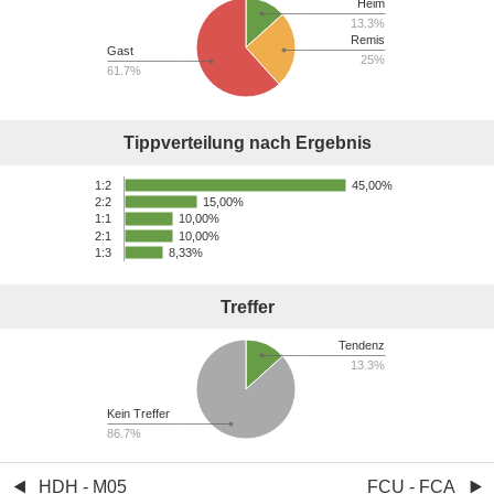
Heim
13.3%
Remis
Gast
25%
61.7%
Tippverteilung nach Ergebnis
45,00%
1:2
15,00%
2:2
10,00%
1:1
2:1
10,00%
1:3
8,33%
Treffer
Tendenz
13.3%
Kein Treffer
86.7%
HDH - M05
FCU - FCA