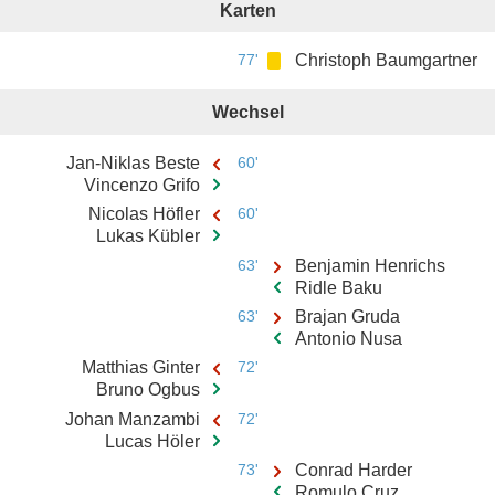
Karten
77'
Christoph Baumgartner
Wechsel
Jan-Niklas Beste
60'
Vincenzo Grifo
Nicolas Höfler
60'
Lukas Kübler
63'
Benjamin Henrichs
Ridle Baku
63'
Brajan Gruda
Antonio Nusa
Matthias Ginter
72'
Bruno Ogbus
Johan Manzambi
72'
Lucas Höler
73'
Conrad Harder
Romulo Cruz