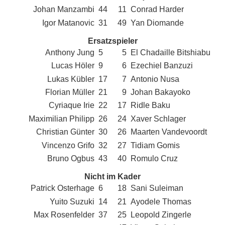
Johan Manzambi
44
11
Conrad Harder
Igor Matanovic
31
49
Yan Diomande
Ersatzspieler
Anthony Jung
5
5
El Chadaille Bitshiabu
Lucas Höler
9
6
Ezechiel Banzuzi
Lukas Kübler
17
7
Antonio Nusa
Florian Müller
21
9
Johan Bakayoko
Cyriaque Irie
22
17
Ridle Baku
Maximilian Philipp
26
24
Xaver Schlager
Christian Günter
30
26
Maarten Vandevoordt
Vincenzo Grifo
32
27
Tidiam Gomis
Bruno Ogbus
43
40
Romulo Cruz
Nicht im Kader
Patrick Osterhage
6
18
Sani Suleiman
Yuito Suzuki
14
21
Ayodele Thomas
Max Rosenfelder
37
25
Leopold Zingerle