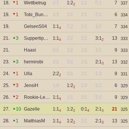
18.
1
Wettbetrug
2:1
1:2
1:1
0:1
7
337
2
19.
1
Tobi_Bunselmeye
2:1
2:1
2:1
2:2
6
334
19.
GelsenS04
1:1
2:2
1:1
1:2
7
334
4
21.
3
Suppertipper
1:1
2:2
2:1
3:1
13
333
4
2
21.
Haasi
0:1
1:1
2:1
1:1
9
333
23.
3
hermirobi
2:1
2:2
2:1
2:1
13
332
3
24.
1
Ulla
2:2
3:1
2:1
2:3
9
331
2
25.
3
JensiH
1:0
1:2
1:0
2:2
6
329
2
26.
2
Rookie-Legende
1:1
1:1
2:1
2:2
9
329
4
27.
10
Gazelle
1:1
1:2
0:1
2:1
21
325
4
2
4
3
28.
1
MatthiasM
1:1
1:2
3:1
2:1
13
325
4
2
3