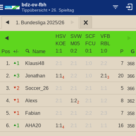
bdz-ov-fbh
Tippübersicht • 26. Spieltag
1. Bundesliga 2025/26
HSV
SVW
SCF
VFB
KOE
M05
FCU
RBL
1
:
1
0
:
2
0
:
1
1
:
0
Pos
+/-
Name
P
G
1.
1
Klausi48
2:1
2:1
1:0
2:2
7
368
2.
3
Jonathan
1:1
2:2
1:0
2:1
20
366
4
3
3.
2
Soccer_26
2:1
2:1
2:1
1:1
5
366
4.
1
Alexs
2:1
1:2
2:1
1:2
8
362
2
5.
1
Fabian
2:1
2:1
2:2
2:3
7
358
6.
1
AHA20
1:1
2:1
2:1
1:1
16
358
4