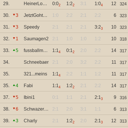
29.
HeinerLoerrach
0:0
1:2
3:1
1:0
12
324
2
2
4
30.
3
JetztGohtsLos
1:0
2:2
2:1
2:2
6
323
31.
3
Speedy
2:1
2:1
2:1
3:2
10
323
3
32.
1
Saumagen2
2:1
1:0
1:0
1:2
10
318
33.
5
fussballmama15
1:1
0:1
2:0
2:2
14
317
4
2
34.
Schneebaer
2:1
2:0
3:2
2:2
11
317
35.
321...meins
1:1
2:2
1:1
1:2
11
317
4
35.
4
Fabi
1:1
1:2
2:1
2:2
14
317
4
2
37.
5
Ibini1
0:1
1:1
2:1
2:1
9
316
3
38.
6
SchwazerAdler81
2:1
2:0
3:1
1:1
6
313
39.
3
Charly
2:1
1:2
2:0
2:1
12
313
2
3