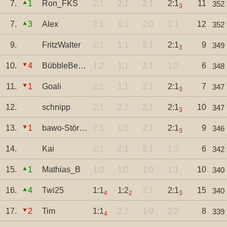
7.
1
Ron_FKS
2:1
2:1
2:1
2:1
11
352
3
7.
3
Alex
2:1
1:1
2:0
1:1
12
352
9.
FritzWalter
2:1
1:1
2:1
2:1
9
349
3
10.
4
BübbleBen1999
1:2
1:1
2:1
1:2
6
348
11.
1
Goali
2:1
1:1
2:1
2:1
7
347
3
12.
schnipp
2:1
2:1
2:1
2:1
10
347
3
13.
1
bawo-Störche
2:1
1:0
2:1
2:1
9
346
3
14.
Kai
2:1
2:1
2:1
1:2
6
342
15.
1
Mathias_B
1:0
1:0
1:0
1:1
10
340
16.
4
Twi25
1:1
1:2
2:1
2:1
15
340
4
2
3
17.
2
Tim
1:1
2:1
1:0
2:2
8
339
4