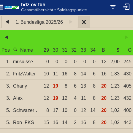
bdz-ov-fbh
Gesamtübersicht • Spieltagspunkte
1. Bundesliga 2025/26
Pos
Name
29
30
31
32
33
34
B
S
G
1.
mr.suisse
0
0
0
0
0
0
12
2,00
245
2.
FritzWalter
10
11
16
8
14
6
16
1,83
430
3.
Charly
12
19
8
6
13
8
20
1,23
405
3.
Alex
12
19
12
4
11
8
20
1,23
432
5.
SchwazerAdler81
8
17
10
0
12
14
20
1,02
400
5.
Ron_FKS
15
16
14
2
16
8
20
1,02
443