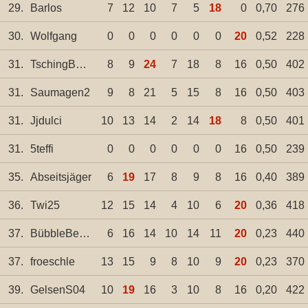
29.
Barlos
7
12
10
7
5
18
0
0,70
276
30.
Wolfgang
0
0
0
0
0
0
20
0,52
228
31.
TschingBumm
8
9
24
7
18
8
16
0,50
402
31.
Saumagen2
9
8
21
5
15
8
16
0,50
403
31.
Jjdulci
10
13
14
2
14
18
8
0,50
401
31.
5teffi
0
0
0
0
0
0
16
0,50
239
35.
Abseitsjäger
6
19
17
8
9
8
16
0,40
389
36.
Twi25
12
15
14
4
10
6
20
0,36
418
37.
BübbleBen1999
6
16
14
10
14
11
20
0,23
440
37.
froeschle
13
15
9
8
10
9
20
0,23
370
39.
GelsenS04
10
19
16
3
10
8
16
0,20
422