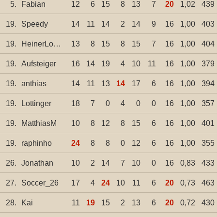
5.
Fabian
12
6
15
8
13
7
20
1,02
439
19.
Speedy
14
11
14
2
14
9
16
1,00
403
19.
HeinerLoerrach
13
8
15
8
15
7
16
1,00
404
19.
Aufsteiger
16
14
19
4
10
11
16
1,00
379
19.
anthias
14
11
13
14
17
6
16
1,00
394
19.
Lottinger
18
7
0
4
0
0
16
1,00
357
19.
MatthiasM
10
8
12
8
15
6
16
1,00
401
19.
raphinho
24
8
8
0
12
6
16
1,00
355
26.
Jonathan
10
2
14
7
10
0
16
0,83
433
27.
Soccer_26
17
4
24
10
11
6
20
0,73
463
28.
Kai
11
19
15
2
13
6
20
0,72
430