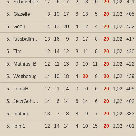
5.
Schneebaer
17
6
17
2
13
10
20
1,02
411
5.
Gazelle
8
10
17
6
18
5
20
1,02
405
5.
Goali
14
13
20
4
12
4
20
1,02
432
5.
fussballmama15
13
16
9
9
17
8
20
1,02
417
5.
Tim
12
14
12
8
11
8
20
1,02
420
5.
Mathias_B
12
11
13
0
10
11
20
1,02
422
5.
Wettbetrug
14
10
18
4
20
9
20
1,02
439
5.
JensiH
12
11
14
0
10
6
20
1,02
405
5.
JetztGohtsLos
14
6
14
6
14
6
20
1,02
402
5.
mutheg
13
7
13
8
9
7
20
1,02
383
5.
Ibini1
12
14
14
4
10
15
20
1,02
401