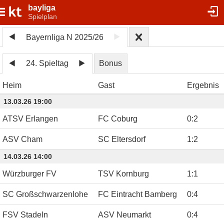
bayliga
Spielplan
Bayernliga N 2025/26
24. Spieltag
Bonus
Heim
Gast
Ergebnis
13.03.26 19:00
ATSV Erlangen
FC Coburg
0
:
2
ASV Cham
SC Eltersdorf
1
:
2
14.03.26 14:00
Würzburger FV
TSV Kornburg
1
:
1
SC Großschwarzenlohe
FC Eintracht Bamberg
0
:
4
FSV Stadeln
ASV Neumarkt
0
:
4