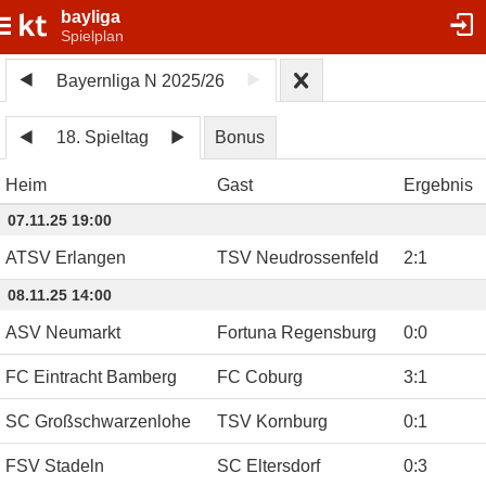
bayliga
Spielplan
Bayernliga N 2025/26
18. Spieltag
Bonus
Heim
Gast
Ergebnis
07.11.25 19:00
ATSV Erlangen
TSV Neudrossenfeld
2
:
1
08.11.25 14:00
ASV Neumarkt
Fortuna Regensburg
0
:
0
FC Eintracht Bamberg
FC Coburg
3
:
1
SC Großschwarzenlohe
TSV Kornburg
0
:
1
FSV Stadeln
SC Eltersdorf
0
:
3