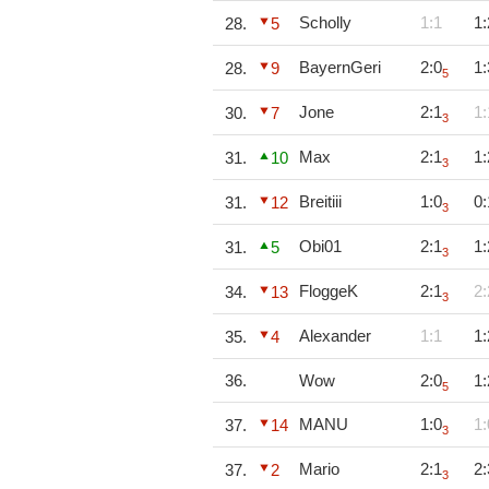
Scholly
1:1
1:
28.
5
BayernGeri
2:0
1:
28.
9
5
Jone
2:1
1:
30.
7
3
Max
2:1
1:
31.
10
3
Breitiii
1:0
0:
31.
12
3
Obi01
2:1
1:
31.
5
3
FloggeK
2:1
2:
34.
13
3
Alexander
1:1
1:
35.
4
36.
Wow
2:0
1:
5
MANU
1:0
1:
37.
14
3
Mario
2:1
2:
37.
2
3