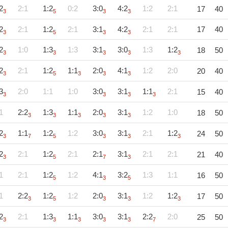
2
2:1
1:2
0:2
3:0
4:2
1:2
2:1
17
40
3
5
3
3
2
2:1
1:2
2:1
3:1
4:2
2:1
2:1
17
40
3
5
3
3
2
1:0
1:3
1:3
3:1
3:0
1:3
1:2
18
50
3
3
3
3
3
2
2:1
1:2
1:1
2:0
4:1
1:2
2:0
20
40
3
5
3
3
3
3
2:0
1:1
1:0
3:0
3:1
1:1
2:1
15
40
3
3
3
3
1
2:2
1:3
1:1
2:0
3:1
1:2
1:0
18
50
3
3
3
3
3
2
1:1
1:2
1:2
3:0
3:1
2:1
1:2
24
50
3
7
5
3
3
3
2
2:1
1:2
2:1
2:1
3:1
2:1
2:1
21
40
3
5
7
3
1
2:1
1:2
1:2
4:1
3:2
1:3
1:1
16
50
5
3
5
1
2:2
1:2
1:2
2:0
3:1
1:2
1:2
17
50
3
5
3
3
3
2
2:1
1:3
1:1
3:0
3:1
2:2
2:0
25
50
3
3
3
3
3
7