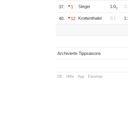
Stegei
1:0
2:
37.
1
3
Krottenthaler
0:1
1:
40.
12
Archivierte Tippsaisons
DE
Hilfe
App
Fanshop