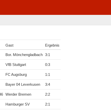
Gast
Ergebnis
Bor. Mönchengladbach
3
:
1
VfB Stuttgart
0
:
3
FC Augsburg
1
:
1
Bayer 04 Leverkusen
3
:
4
46
Werder Bremen
2
:
2
Hamburger SV
2
:
1