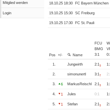
Mitglied werden
18.10.25 18:30
FC Bayern München
Login
19.10.25 15:30
SC Freiburg
19.10.25 17:30
FC St. Pauli
FCU
W
BMG
V
3
:
1
0
:
Pos
+/-
Name
1.
Jungwirth
2:1
1:
3
2.
simonunertl
3:1
2:
7
3.
MarkusReischl
2:1
1:
6
3
4.
Jules
0:1
1:
1
5.
Stefan
2:1
2:
1
3