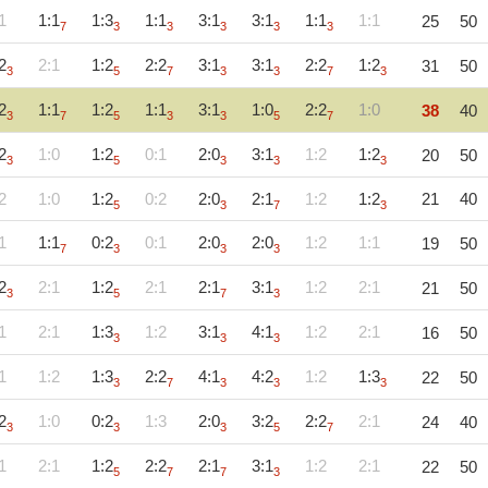
1
1:1
1:3
1:1
3:1
3:1
1:1
1:1
25
50
7
3
3
3
3
3
2
2:1
1:2
2:2
3:1
3:1
2:2
1:2
31
50
3
5
7
3
3
7
3
2
1:1
1:2
1:1
3:1
1:0
2:2
1:0
38
40
3
7
5
3
3
5
7
2
1:0
1:2
0:1
2:0
3:1
1:2
1:2
20
50
3
5
3
3
3
2
1:0
1:2
0:2
2:0
2:1
1:2
1:2
21
40
5
3
7
3
1
1:1
0:2
0:1
2:0
2:0
1:2
1:1
19
50
7
3
3
3
2
2:1
1:2
2:1
2:1
3:1
1:2
2:1
21
50
3
5
7
3
1
2:1
1:3
1:2
3:1
4:1
1:2
2:1
16
50
3
3
3
1
1:2
1:3
2:2
4:1
4:2
1:2
1:3
22
50
3
7
3
3
3
2
1:0
0:2
1:3
2:0
3:2
2:2
2:1
24
40
3
3
3
5
7
1
2:1
1:2
2:2
2:1
3:1
1:2
2:1
22
50
5
7
7
3