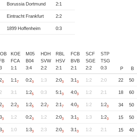
Borussia Dortmund
2
:
1
Eintracht Frankfurt
2
:
2
1899 Hoffenheim
0
:
3
OB
KOE
M05
HDH
RBL
FCB
SCF
STP
FB
FCA
B04
SVW
HSV
BVB
SGE
TSG
3
1
:
1
3
:
4
2
:
2
2
:
1
2
:
1
2
:
2
0
:
3
P
B
2
1:1
0:2
1:3
2:0
3:1
1:2
2:0
22
50
3
7
3
3
3
2
3:1
1:2
0:3
5:1
4:0
1:2
2:1
18
60
5
3
3
2
2:2
1:2
2:2
2:1
4:0
1:2
1:2
34
50
3
3
5
7
7
3
3
3
1:2
0:2
1:2
2:0
3:1
1:3
1:2
15
50
3
3
3
3
3
3
1:0
1:3
2:3
2:0
3:1
1:2
2:1
15
40
3
3
3
3