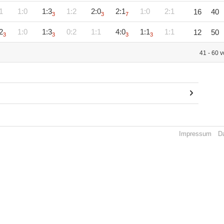
1
1:0
1:3
1:2
2:0
2:1
1:0
2:1
16
40
3
3
7
2
1:0
1:3
0:2
1:1
4:0
1:1
1:1
12
50
3
3
3
3
41 - 60 
Impressum
D