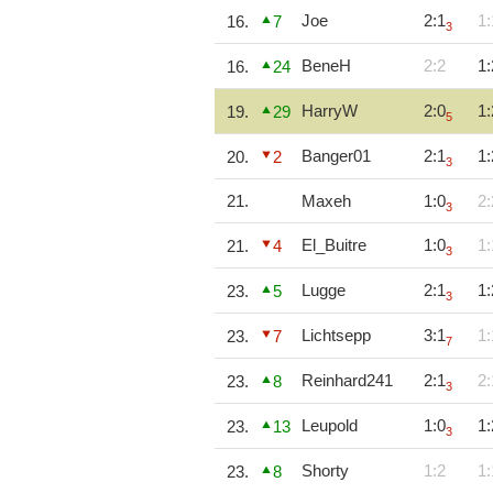
Joe
2:1
1:
16.
7
3
BeneH
2:2
1:
16.
24
HarryW
2:0
1:
19.
29
5
Banger01
2:1
1:
20.
2
3
21.
Maxeh
1:0
2:
3
El_Buitre
1:0
1:
21.
4
3
Lugge
2:1
1:
23.
5
3
Lichtsepp
3:1
1:
23.
7
7
Reinhard241
2:1
2:
23.
8
3
Leupold
1:0
1:
23.
13
3
Shorty
1:2
1:
23.
8