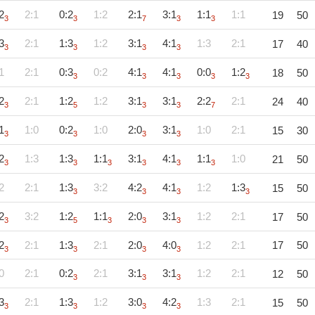
2
2:1
0:2
1:2
2:1
3:1
1:1
1:1
19
50
3
3
7
3
3
3
2:1
1:3
1:2
3:1
4:1
1:3
2:1
17
40
3
3
3
3
1
2:1
0:3
0:2
4:1
4:1
0:0
1:2
18
50
3
3
3
3
3
2
2:1
1:2
1:2
3:1
3:1
2:2
2:1
24
40
3
5
3
3
7
1
1:0
0:2
1:0
2:0
3:1
1:0
2:1
15
30
3
3
3
3
2
1:3
1:3
1:1
3:1
4:1
1:1
1:0
21
50
3
3
3
3
3
3
2
2:1
1:3
3:2
4:2
4:1
1:2
1:3
15
50
3
3
3
3
2
3:2
1:2
1:1
2:0
3:1
1:2
2:1
17
50
3
5
3
3
3
2
2:1
1:3
2:1
2:0
4:0
1:2
2:1
17
50
3
3
3
3
0
2:1
0:2
2:1
3:1
3:1
1:2
2:1
12
50
3
3
3
3
2:1
1:3
1:2
3:0
4:2
1:3
2:1
15
50
3
3
3
3