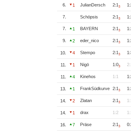
6.
JulianDersch
2:1
1:
1
3
7.
Schöpsis
2:1
1:
3
7.
BAYERN
2:1
1:
1
3
9.
eder_nico
2:1
1:
2
3
Stempo
2:1
1:
10.
4
3
Nigö
1:0
2:
11.
1
3
Kinehos
1:1
1:
11.
4
FrankSüdkurve
2:1
1:
13.
1
3
Zlatan
2:1
1:
14.
2
3
drax
1:2
1:
14.
1
Präse
2:1
0:
16.
7
3