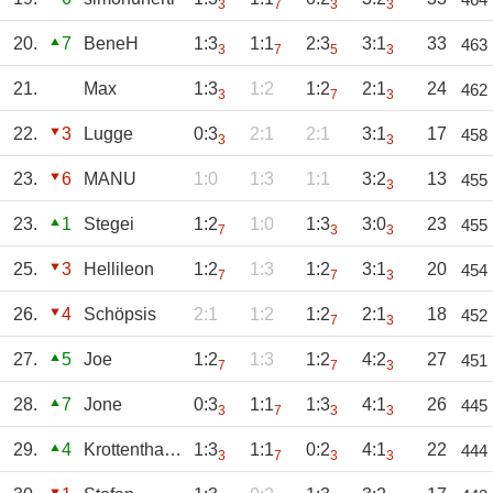
3
7
3
3
20.
7
BeneH
1:3
1:1
2:3
3:1
33
463
3
7
5
3
21.
Max
1:3
1:2
1:2
2:1
24
462
3
7
3
22.
3
Lugge
0:3
2:1
2:1
3:1
17
458
3
3
23.
6
MANU
1:0
1:3
1:1
3:2
13
455
3
23.
1
Stegei
1:2
1:0
1:3
3:0
23
455
7
3
3
25.
3
Hellileon
1:2
1:3
1:2
3:1
20
454
7
7
3
26.
4
Schöpsis
2:1
1:2
1:2
2:1
18
452
7
3
27.
5
Joe
1:2
1:3
1:2
4:2
27
451
7
7
3
28.
7
Jone
0:3
1:1
1:3
4:1
26
445
3
7
3
3
29.
4
Krottenthaler
1:3
1:1
0:2
4:1
22
444
3
7
3
3