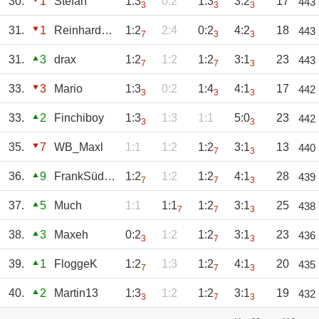
30.
1
Stefan
1:3
0:2
1:3
3:2
17
443
3
3
3
31.
1
Reinhard241
1:2
2:4
0:2
4:2
18
443
7
3
3
31.
3
drax
1:2
1:2
1:2
3:1
23
443
7
7
3
33.
3
Mario
1:3
0:2
1:4
4:1
17
442
3
3
3
33.
2
Finchiboy
1:3
1:3
1:1
5:0
23
442
3
3
35.
7
WB_Maxl
1:1
1:2
1:2
3:1
13
440
7
3
36.
9
FrankSüdkurve
1:2
1:2
1:2
4:1
28
439
7
7
3
37.
5
Much
1:1
1:1
1:2
3:1
25
438
7
7
3
38.
3
Maxeh
0:2
1:2
1:2
3:1
23
436
3
7
3
39.
1
FloggeK
1:2
1:3
1:2
4:1
20
435
7
7
3
40.
2
Martin13
1:3
1:2
1:2
3:1
19
432
3
7
3