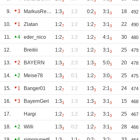
3
3
3
9.
3
MarkusReischl
1:3
1:2
0:2
3:1
18
492
3
3
3
10.
1
Zlatan
1:2
1:2
1:2
3:1
22
490
7
7
3
11.
4
eder_nico
1:2
1:2
1:2
4:1
30
480
7
7
3
12.
Breitiii
1:2
1:3
1:2
3:1
25
479
7
7
3
13.
2
BAYERN
1:3
2:3
1:3
5:0
20
478
3
3
3
14.
2
Meise78
1:3
0:1
1:2
3:0
25
475
3
7
3
15.
1
Banger01
1:2
1:2
1:3
2:1
24
474
7
3
3
16.
3
BayernGeri
1:3
1:3
1:3
3:1
15
468
3
3
3
17.
Hargi
1:2
1:2
1:2
3:1
25
467
7
7
3
18.
2
Willi
1:3
0:2
1:2
3:1
28
466
3
7
3
19.
6
simonunertl
1:3
1:1
0:2
3:2
33
464