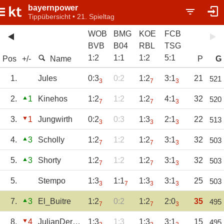
bayernpower
Tippübersicht • 21. Spieltag
WOB
BMG
KOE
FCB
BVB
B04
RBL
TSG
1
:
2
1
:
1
1
:
2
5
:
1
Pos
+/-
Name
P
G
1.
Jules
0:3
0:2
1:2
3:1
21
521
3
7
3
2.
1
Kinehos
1:2
1:2
1:2
4:1
32
520
7
7
3
3.
1
Jungwirth
0:2
0:3
1:3
2:1
22
513
3
3
3
4.
3
Scholly
1:2
1:2
1:2
3:1
32
503
7
7
3
5.
3
Shorty
1:2
1:2
1:2
3:1
32
503
7
7
3
5.
Stempo
1:3
1:1
1:3
3:1
25
503
3
7
3
3
7.
3
El_Buitre
1:2
0:2
1:2
2:0
35
495
7
7
3
8.
4
JulianDersch
1:3
1:3
1:3
3:1
15
495