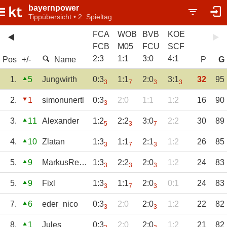
bayernpower
Tippübersicht • 2. Spieltag
FCA
WOB
BVB
KOE
FCB
M05
FCU
SCF
2
:
3
1
:
1
3
:
0
4
:
1
Pos
+/-
Name
P
G
1.
5
Jungwirth
0:3
1:1
2:0
3:1
32
95
3
7
3
3
2.
1
simonunertl
0:3
2:0
1:1
1:2
16
90
3
3.
11
Alexander
1:2
2:2
3:0
2:2
30
89
5
3
7
4.
10
Zlatan
1:3
1:1
2:1
1:2
26
85
3
7
3
5.
9
MarkusReischl
1:3
2:2
2:0
1:2
24
83
3
3
3
5.
9
Fixl
1:3
1:1
2:0
0:1
24
83
3
7
3
7.
6
eder_nico
0:3
2:0
2:0
1:2
22
82
3
3
8.
1
Jules
0:3
2:0
2:0
1:2
21
82