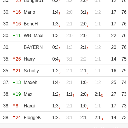
30.
25
Banger01
0:2
3:2
2:0
0:1
12
76
3
3
30.
16
Mario
1:4
2:0
3:1
1:2
17
76
3
3
30.
16
BeneH
1:3
2:1
2:0
1:1
17
76
3
3
30.
11
WB_Maxl
1:3
2:0
2:0
1:1
22
76
3
3
30.
BAYERN
0:3
1:3
2:1
1:2
20
76
3
3
35.
26
Harry
0:4
3:1
2:2
1:1
14
75
3
35.
21
Scholly
1:2
2:1
2:1
1:1
16
75
5
3
37.
13
Maxeh
1:4
2:1
1:0
1:2
25
74
3
3
38.
19
Max
1:2
1:1
2:0
2:1
27
73
5
7
3
3
38.
8
Hargi
1:3
2:1
1:0
1:1
17
73
3
3
38.
24
FloggeK
1:2
3:1
2:1
2:1
14
73
5
3
3