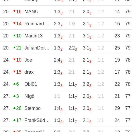
3
7
3
20.
16
MANU
1:3
2:1
2:0
1:2
14
79
3
3
20.
14
Reinhard241
2:3
1:0
2:1
1:2
16
79
7
3
20.
10
Martin13
1:3
2:1
3:1
1:2
23
79
3
3
20.
21
JulianDersch
1:3
2:2
3:1
1:2
25
79
3
3
3
24.
10
Joe
2:4
2:1
2:1
1:1
19
78
3
3
24.
15
drax
1:3
2:1
2:1
1:2
17
78
3
3
24.
6
Obi01
1:3
1:1
3:2
1:2
22
78
3
7
3
27.
3
Nigö
1:1
1:1
2:0
1:1
21
77
7
3
27.
28
Stempo
1:4
1:1
2:0
1:1
29
77
3
7
3
27.
17
FrankSüdkurve
1:3
1:1
2:1
1:1
24
77
3
7
3