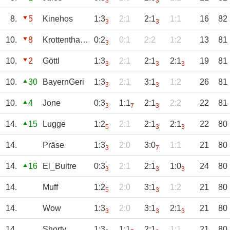
3
3
8.
5
Kinehos
1:3
2:1
2:1
1:1
16
82
3
3
10.
8
Krottenthaler
0:2
0:1
2:2
1:2
13
81
3
10.
2
Göttl
1:3
2:1
2:1
2:1
19
81
3
3
3
10.
30
BayernGeri
1:3
2:1
3:1
1:2
26
81
3
3
10.
4
Jone
0:3
1:1
2:1
2:2
22
81
3
7
3
14.
15
Lugge
1:2
2:1
2:1
2:1
22
80
5
3
3
14.
Präse
1:3
2:0
3:0
1:1
21
80
3
7
14.
16
El_Buitre
0:3
2:1
2:1
1:0
24
80
3
3
3
14.
Muff
1:2
2:0
3:1
1:2
21
80
5
3
14.
Wow
1:3
2:0
3:1
2:1
21
80
3
3
3
14.
Shorty
1:3
1:1
2:1
1:1
21
80