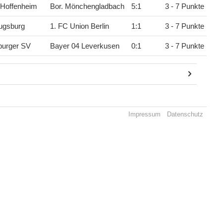
 Hoffenheim
Bor. Mönchengladbach
5
:
1
3 - 7 Punkte
ugsburg
1. FC Union Berlin
1
:
1
3 - 7 Punkte
urger SV
Bayer 04 Leverkusen
0
:
1
3 - 7 Punkte
Impressum
Datenschutz