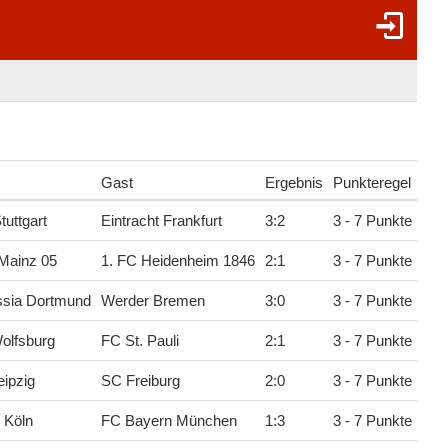
Gast
Ergebnis
Punkteregel
tuttgart
Eintracht Frankfurt
3
:
2
3 - 7 Punkte
Mainz 05
1. FC Heidenheim 1846
2
:
1
3 - 7 Punkte
ssia Dortmund
Werder Bremen
3
:
0
3 - 7 Punkte
olfsburg
FC St. Pauli
2
:
1
3 - 7 Punkte
ipzig
SC Freiburg
2
:
0
3 - 7 Punkte
 Köln
FC Bayern München
1
:
3
3 - 7 Punkte