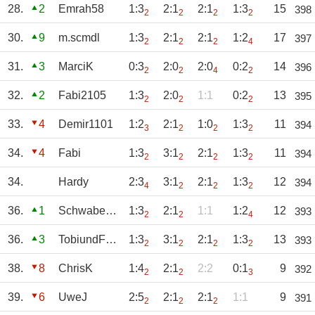
28.
2
Emrah58
1:3
2:1
2:1
1:3
15
398
2
2
2
2
30.
9
m.scmdl
1:3
2:1
2:1
1:2
17
397
2
2
2
4
31.
3
MarciK
0:3
2:0
2:0
0:2
14
396
2
2
4
2
32.
2
Fabi2105
1:3
2:0
1:1
0:2
13
395
2
2
2
33.
4
Demir1101
1:2
2:1
1:0
1:3
11
394
3
2
2
2
34.
4
Fabi
1:3
3:1
2:1
1:3
11
394
2
2
2
2
34.
Hardy
2:3
3:1
2:1
1:3
12
394
4
2
2
2
36.
1
Schwabenpfeil
1:3
2:1
1:1
1:2
12
393
2
2
4
36.
3
TobiundFabio
1:3
3:1
2:1
1:3
13
393
2
2
2
2
38.
8
ChrisK
1:4
2:1
2:2
0:1
9
392
2
2
3
39.
6
UweJ
2:5
2:1
2:1
1:1
9
391
2
2
2