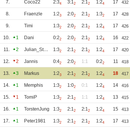
7.
Coco22
2:3
3:1
2:1
1:2
17
432
4
2
2
4
8.
Fraenzle
1:2
2:0
2:1
1:3
17
428
3
2
2
2
9.
Timi
1:3
2:0
2:1
1:2
17
426
2
2
2
4
10.
1
Dani
0:2
2:0
2:1
1:2
16
422
2
2
2
4
11.
2
Julian_Steinbe
1:3
2:1
2:1
1:2
17
420
2
2
2
4
12.
2
Jannis
0:4
2:0
1:1
0:2
11
418
2
2
2
13.
3
Markus
1:2
2:1
2:1
1:2
18
417
3
2
2
4
14.
1
Memphis
1:3
1:0
0:1
1:2
14
416
2
2
4
15.
1
TomiP
1:3
2:1
1:1
1:2
13
415
2
2
4
16.
1
TorstenJung
1:3
2:1
2:1
1:2
15
413
2
2
2
4
17.
1
Peter1981
1:3
2:1
2:1
1:2
17
413
2
2
2
4