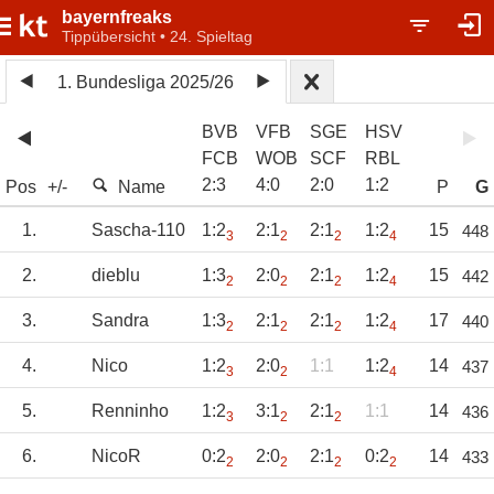
bayernfreaks
Tippübersicht • 24. Spieltag
1. Bundesliga 2025/26
BVB
VFB
SGE
HSV
FCB
WOB
SCF
RBL
2
:
3
4
:
0
2
:
0
1
:
2
Pos
+/-
Name
P
G
1.
Sascha-110
1:2
2:1
2:1
1:2
15
448
3
2
2
4
2.
dieblu
1:3
2:0
2:1
1:2
15
442
2
2
2
4
3.
Sandra
1:3
2:1
2:1
1:2
17
440
2
2
2
4
4.
Nico
1:2
2:0
1:1
1:2
14
437
3
2
4
5.
Renninho
1:2
3:1
2:1
1:1
14
436
3
2
2
6.
NicoR
0:2
2:0
2:1
0:2
14
433
2
2
2
2