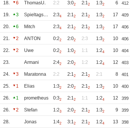
18.
6
ThomasU.
2:2
3:0
2:1
1:3
6
412
2
2
2
19.
3
Spieltagsmieze
2:3
2:1
2:1
1:3
17
409
4
2
2
2
20.
6
Mitch
2:3
2:1
2:1
1:3
17
406
4
2
2
2
21.
2
ANTON
0:2
2:0
2:3
1:3
10
406
2
2
2
22.
2
Uwe
0:2
1:0
1:1
1:2
10
404
2
2
4
23.
Armani
2:4
2:0
1:2
1:2
12
403
2
2
4
24.
3
Maratonna
2:2
2:1
2:1
2:1
8
401
2
2
25.
1
Elias
1:3
2:0
2:1
1:3
10
400
2
2
2
2
26.
1
prometheus
0:3
2:1
1:1
1:2
12
399
2
2
4
26.
2
Stefan
1:2
2:0
2:1
1:3
9
399
3
2
2
2
28.
Jonas
1:4
3:1
2:1
1:2
13
398
2
2
2
4