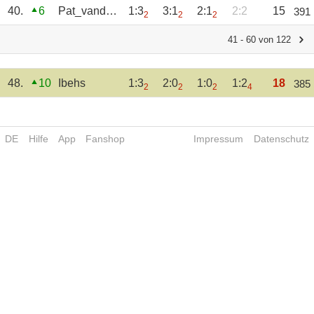
40.
6
Pat_vandeWald
1:3
3:1
2:1
2:2
15
391
2
2
2
41 - 60 von 122
48.
10
Ibehs
1:3
2:0
1:0
1:2
18
385
2
2
2
4
DE
Hilfe
App
Fanshop
Impressum
Datenschutz