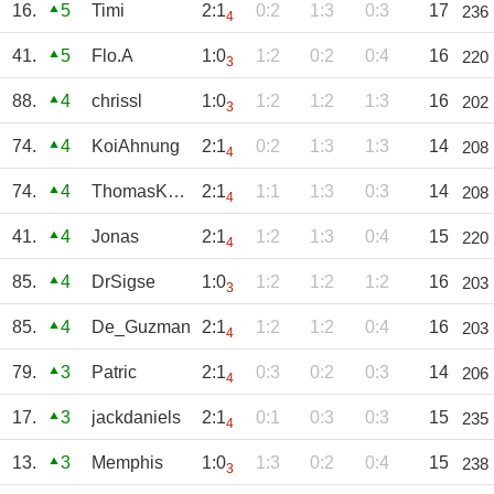
16.
5
Timi
2:1
0:2
1:3
0:3
17
236
4
41.
5
Flo.A
1:0
1:2
0:2
0:4
16
220
3
88.
4
chrissl
1:0
1:2
1:2
1:3
16
202
3
74.
4
KoiAhnung
2:1
0:2
1:3
1:3
14
208
4
74.
4
ThomasKeller
2:1
1:1
1:3
0:3
14
208
4
41.
4
Jonas
2:1
1:2
1:3
0:4
15
220
4
85.
4
DrSigse
1:0
1:2
1:2
1:2
16
203
3
85.
4
De_Guzman
2:1
1:2
1:2
0:4
16
203
4
79.
3
Patric
2:1
0:3
0:2
0:3
14
206
4
17.
3
jackdaniels
2:1
0:1
0:3
0:3
15
235
4
13.
3
Memphis
1:0
1:3
0:2
0:4
15
238
3