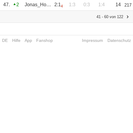
47.
2
Jonas_Hornig
2:1
1:3
0:3
1:4
14
217
4
41 - 60 von 122
DE
Hilfe
App
Fanshop
Impressum
Datenschutz