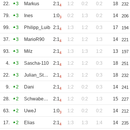
22.
3
Markus
2:1
1:2
0:2
0:2
18
232
4
79.
3
Ines
1:0
0:2
1:3
0:2
14
206
3
99.
3
Philipp_Luib
2:1
1:3
1:2
0:3
17
194
4
37.
3
MarioR90
2:1
1:2
1:2
1:3
14
221
4
93.
3
Milz
2:1
1:3
1:3
1:2
13
197
4
4.
3
Sascha-110
2:1
1:2
1:2
0:3
18
251
4
22.
3
Julian_Steinbe
2:1
1:2
1:2
0:3
18
232
4
9.
2
Dani
2:1
1:2
0:2
0:3
14
241
4
28.
2
Schwabenpfeil
2:1
1:2
0:2
1:3
15
227
4
63.
2
UweJ
1:0
1:2
0:2
0:2
14
212
3
17.
2
Elias
2:1
1:3
1:3
1:4
14
235
4