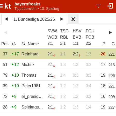
bayernfreaks
Tippübersicht • 10. Spieltag
1. Bundesliga 2025/26
SVW
TSG
HSV
FCU
WOB
RBL
BVB
FCB
2
:
1
3
:
1
1
:
1
2
:
2
Pos
+/-
Name
P
G
37.
17
Reinhard
2:1
1:1
2:2
1:3
20
221
4
2
51.
12
Michi.z
2:1
1:3
1:3
0:3
17
216
4
79.
10
Thomas
2:1
1:4
0:3
0:3
19
206
4
39.
10
Peter1981
2:1
1:2
1:2
0:4
18
221
4
72.
9
el_presidente
2:1
1:2
1:2
0:2
16
209
4
28.
9
Spieltagsmieze
2:1
1:2
1:3
1:4
19
227
4