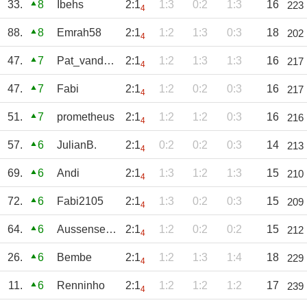
33.
8
Ibehs
2:1
1:3
0:2
1:3
16
223
4
88.
8
Emrah58
2:1
1:2
1:3
0:3
18
202
4
47.
7
Pat_vandeWald
2:1
1:2
1:3
1:3
16
217
4
47.
7
Fabi
2:1
1:2
0:2
0:3
16
217
4
51.
7
prometheus
2:1
1:2
1:2
0:3
16
216
4
57.
6
JulianB.
2:1
0:2
0:2
0:3
14
213
4
69.
6
Andi
2:1
1:3
1:2
1:3
15
210
4
72.
6
Fabi2105
2:1
1:3
0:2
0:3
15
209
4
64.
6
Aussenseiter
2:1
1:2
0:2
0:2
15
212
4
26.
6
Bembe
2:1
1:2
1:3
1:4
18
229
4
11.
6
Renninho
2:1
1:2
1:2
1:2
17
239
4