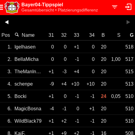
Bayer04-Tippspiel
Gesamtübersicht • Platzierungsdifferenz
Pos
Name
31
32
33
34
B
S
G
1.
Igelhasen
0
0
+1
0
20
518
2.
BellaMicha
0
0
-1
0
20
1,00
517
3.
TheManInTheSuit
+1
-3
+4
0
20
515
4.
schenpe
-9
+4
+10
+10
20
513
5.
Bocki
+1
0
-1
-1
24
0,05
510
6.
MagicBosna
-4
-1
0
+1
20
510
6.
WildBlack79
+1
+2
-1
-1
20
510
8.
KaiF.
+1
+9
+2
-1
16
508