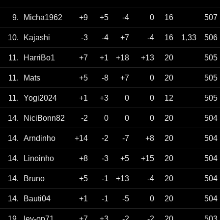
9.
Micha1962
+9
+5
-4
0
16
507
10.
Kajashi
-3
-4
+7
-4
16
1,33
506
11.
HarriBo1
+7
+1
+18
+13
20
505
11.
Mats
+5
-8
+7
0
20
505
11.
Yogi2024
+1
+3
0
0
12
505
14.
NiciBonn82
-2
0
0
0
20
504
14.
Arndinho
+14
-2
-7
+8
20
504
14.
Linoinho
+8
-3
+5
+15
20
504
14.
Bruno
+5
-1
+13
-4
20
504
14.
Bauti04
+1
-1
-5
0
20
504
19.
lev-op71
+7
+3
-2
-2
20
503