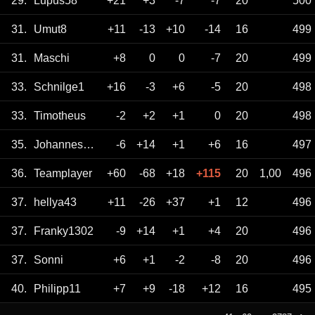
29.
Lupus58
+21
+3
-7
-7
20
500
31.
Umut8
+11
-13
+10
-14
16
499
31.
Maschi
+8
0
0
-7
20
499
33.
Schnilge1
+16
-3
+6
-5
20
498
33.
Timotheus
-2
+2
+1
0
20
498
35.
Johannes294
-6
+14
+1
+6
16
497
36.
Teamplayer
+60
-68
+18
+115
20
1,00
496
37.
hellya43
+11
-26
+37
+1
12
496
37.
Franky1302
-9
+14
+1
+4
20
496
37.
Sonni
+6
+1
-2
-8
20
496
40.
Philipp11
+7
+9
-18
+12
16
495