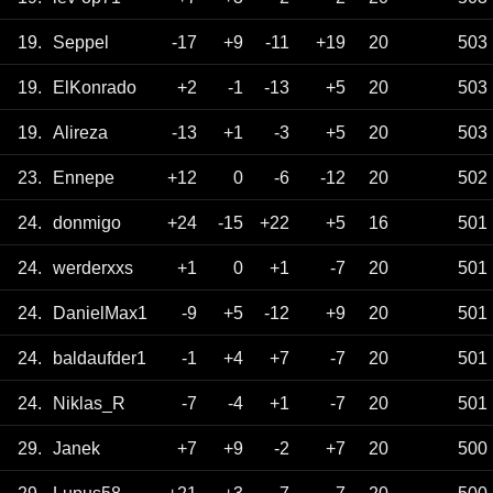
19.
Seppel
-17
+9
-11
+19
20
503
19.
ElKonrado
+2
-1
-13
+5
20
503
19.
Alireza
-13
+1
-3
+5
20
503
23.
Ennepe
+12
0
-6
-12
20
502
24.
donmigo
+24
-15
+22
+5
16
501
24.
werderxxs
+1
0
+1
-7
20
501
24.
DanielMax1
-9
+5
-12
+9
20
501
24.
baldaufder1
-1
+4
+7
-7
20
501
24.
Niklas_R
-7
-4
+1
-7
20
501
29.
Janek
+7
+9
-2
+7
20
500