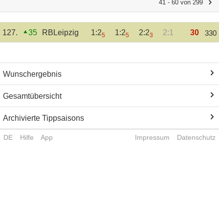
41 - 60 von 299
127.
35
RBLeipzig
1:2
1:2
2:2
2:1
30
330
5
5
3
Wunschergebnis
Gesamtübersicht
Archivierte Tippsaisons
DE
Hilfe
App
Impressum
Datenschutz