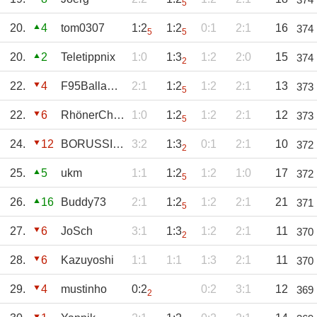
5
20.
4
tom0307
1:2
1:2
0:1
2:1
16
374
5
5
20.
2
Teletippnix
1:0
1:3
1:2
2:0
15
374
2
22.
4
F95BallaBalla
2:1
1:2
1:2
2:1
13
373
5
22.
6
RhönerCharme
1:0
1:2
1:2
2:1
12
373
5
24.
12
BORUSSIAMG1900
3:2
1:3
0:1
2:1
10
372
2
25.
5
ukm
1:1
1:2
1:2
1:0
17
372
5
26.
16
Buddy73
2:1
1:2
1:2
2:1
21
371
5
27.
6
JoSch
3:1
1:3
1:2
2:1
11
370
2
28.
6
Kazuyoshi
1:1
1:1
1:3
2:1
11
370
29.
4
mustinho
0:2
0:2
3:1
12
369
2