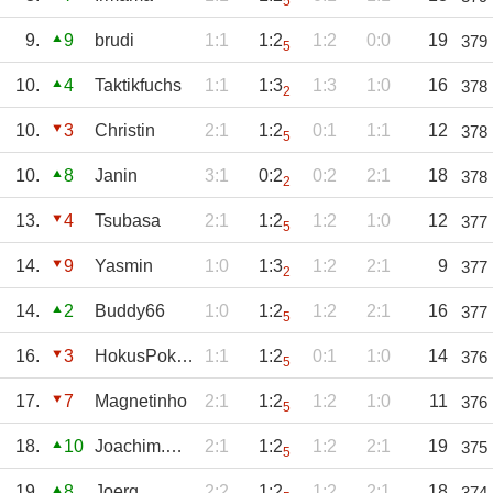
5
9.
9
brudi
1:1
1:2
1:2
0:0
19
379
5
10.
4
Taktikfuchs
1:1
1:3
1:3
1:0
16
378
2
10.
3
Christin
2:1
1:2
0:1
1:1
12
378
5
10.
8
Janin
3:1
0:2
0:2
2:1
18
378
2
13.
4
Tsubasa
2:1
1:2
1:2
1:0
12
377
5
14.
9
Yasmin
1:0
1:3
1:2
2:1
9
377
2
14.
2
Buddy66
1:0
1:2
1:2
2:1
16
377
5
16.
3
HokusPokus
1:1
1:2
0:1
1:0
14
376
5
17.
7
Magnetinho
2:1
1:2
1:2
1:0
11
376
5
18.
10
Joachim.Pflug
2:1
1:2
1:2
2:1
19
375
5
19.
8
Joerg
2:2
1:2
1:2
2:1
18
374