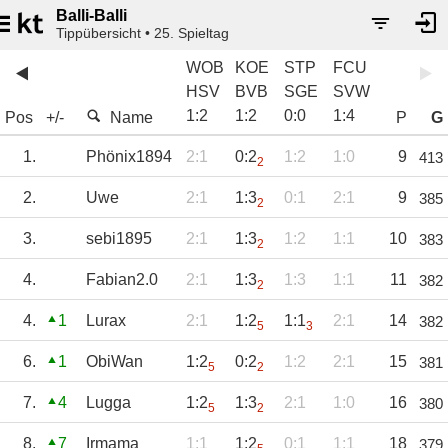
Balli-Balli
Tippübersicht • 25. Spieltag
WOB
KOE
STP
FCU
HSV
BVB
SGE
SVW
1
:
2
1
:
2
0
:
0
1
:
4
Pos
+/-
Name
P
G
1.
Phönix1894
2:1
0:2
1:2
1:0
9
413
2
2.
Uwe
2:1
1:3
0:1
2:1
9
385
2
3.
sebi1895
2:1
1:3
1:2
1:1
10
383
2
4.
Fabian2.0
2:1
1:3
1:3
1:1
11
382
2
4.
1
Lurax
2:1
1:2
1:1
2:1
14
382
5
3
6.
1
ObiWan
1:2
0:2
1:2
2:1
15
381
5
2
7.
4
Lugga
1:2
1:3
2:1
1:0
16
380
5
2
8.
7
Irmama
1:1
1:2
0:1
1:1
18
379