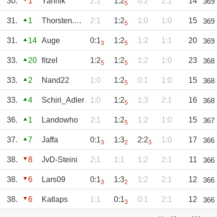
30.
1
Yannik
2:1
1:2
0:2
2:1
14
369
5
31.
1
Thorsten.Arnold
2:1
1:2
1:0
1:0
15
369
5
31.
14
Auge
0:1
1:2
1:2
1:1
20
369
3
5
33.
20
fitzel
1:2
1:2
1:2
1:0
23
368
5
5
33.
2
Nand22
1:0
1:2
0:1
1:0
15
368
5
33.
4
Schiri_Adler
1:0
1:2
1:3
2:1
16
368
5
36.
1
Landowho
2:1
1:2
1:2
1:0
15
367
5
37.
7
Jaffa
0:1
1:3
2:2
1:0
17
366
3
2
3
38.
8
JvD-Steini
2:1
1:1
1:2
2:1
11
366
38.
6
Lars09
0:1
1:3
1:2
2:1
12
366
3
2
38.
6
Katlaps
1:1
0:1
0:1
2:1
12
366
3