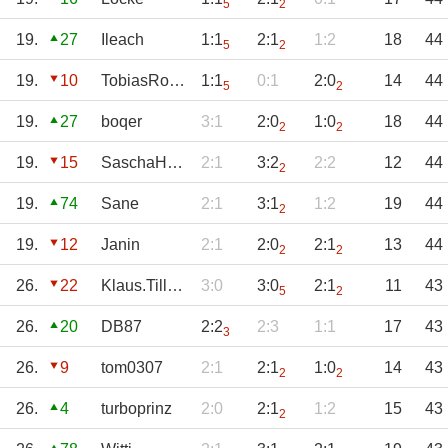
5
2
19.
27
Ileach
1:1
2:1
1:2
18
44
5
2
19.
10
TobiasRosenbau
1:1
0:1
2:0
14
44
5
2
19.
27
boqer
3:1
2:0
1:0
18
44
2
2
19.
15
SaschaHandke
2:1
3:2
2:2
12
44
2
19.
74
Sane
2:1
3:1
1:2
19
44
2
19.
12
Janin
2:1
2:0
2:1
13
44
2
2
26.
22
Klaus.Tillmann
3:0
3:0
2:1
11
43
5
2
26.
20
DB87
2:2
2:3
1:1
17
43
3
26.
9
tom0307
2:1
2:1
1:0
14
43
2
2
26.
4
turboprinz
2:0
2:1
1:2
15
43
2