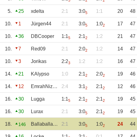
5
2
2
5.
25
xdelta
2:1
3:0
1:1
20
48
5
10.
1
Jürgen44
2:1
3:0
1:0
17
47
5
2
10.
36
DBCooper
1:1
2:1
1:2
21
47
5
2
10.
7
Red09
2:1
2:0
1:2
14
47
2
10.
3
Jorikas
2:2
1:2
1:2
16
47
3
14.
21
KAlypso
1:0
2:1
2:0
19
46
2
2
14.
12
EmrahNizam
2:4
3:1
2:1
12
46
2
2
16.
30
Lugga
1:1
2:1
2:1
19
45
5
2
2
16.
30
Lurax
2:1
3:0
2:1
19
45
5
2
18.
Ballaballalala
2:1
3:0
1:0
24
44
146
5
2
19.
16
Locke
1:1
2:1
0:1
17
44