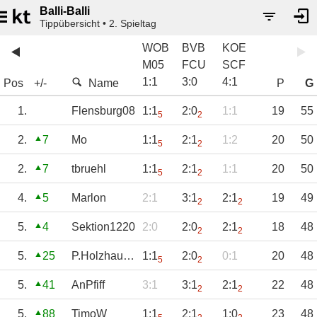
Balli-Balli
Tippübersicht • 2. Spieltag
WOB
BVB
KOE
M05
FCU
SCF
1
:
1
3
:
0
4
:
1
Pos
+/-
Name
P
G
1.
Flensburg08
1:1
2:0
1:1
19
55
5
2
2.
7
Mo
1:1
2:1
1:2
20
50
5
2
2.
7
tbruehl
1:1
2:1
1:1
20
50
5
2
4.
5
Marlon
2:1
3:1
2:1
19
49
2
2
5.
4
Sektion1220
2:0
2:0
2:1
18
48
2
2
5.
25
P.Holzhausen
1:1
2:0
0:1
20
48
5
2
5.
41
AnPfiff
3:1
3:1
2:1
22
48
2
2
5.
88
TimoW
1:1
2:1
1:0
23
48