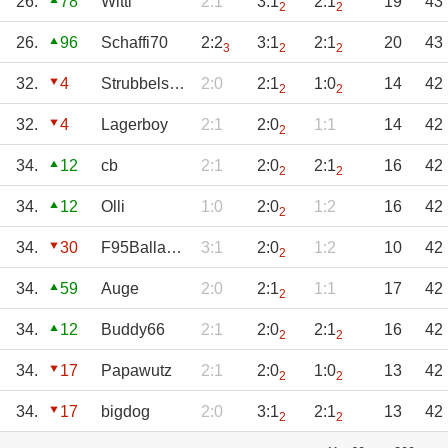
26.
78
Witti
2:1
3:1
2:1
19
43
2
2
26.
96
Schaffi70
2:2
3:1
2:1
20
43
3
2
2
32.
4
Strubbelschen
2:0
2:1
1:0
14
42
2
2
32.
4
Lagerboy
2:1
2:0
1:1
14
42
2
34.
12
cb
2:1
2:0
2:1
16
42
2
2
34.
12
Olli
1:0
2:0
1:2
16
42
2
34.
30
F95BallaBalla
3:1
2:0
1:2
10
42
2
34.
59
Auge
2:0
2:1
1:1
17
42
2
34.
12
Buddy66
2:1
2:0
2:1
16
42
2
2
34.
17
Papawutz
2:1
2:0
1:0
13
42
2
2
34.
17
bigdog
2:0
3:1
2:1
13
42
2
2