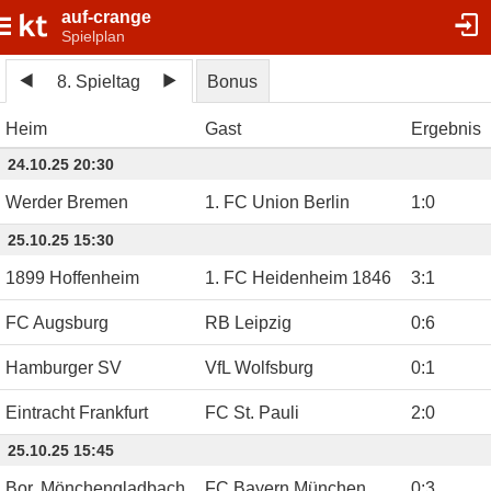
auf-crange
Spielplan
8. Spieltag
Bonus
Heim
Gast
Ergebnis
24.10.25 20:30
Werder Bremen
1. FC Union Berlin
1
:
0
25.10.25 15:30
1899 Hoffenheim
1. FC Heidenheim 1846
3
:
1
FC Augsburg
RB Leipzig
0
:
6
Hamburger SV
VfL Wolfsburg
0
:
1
Eintracht Frankfurt
FC St. Pauli
2
:
0
25.10.25 15:45
Bor. Mönchengladbach
FC Bayern München
0
:
3