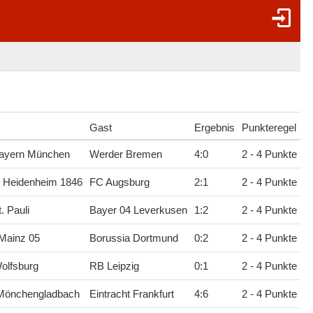
Gast
Ergebnis
Punkteregel
ayern München
Werder Bremen
4
:
0
2 - 4 Punkte
C Heidenheim 1846
FC Augsburg
2
:
1
2 - 4 Punkte
. Pauli
Bayer 04 Leverkusen
1
:
2
2 - 4 Punkte
Mainz 05
Borussia Dortmund
0
:
2
2 - 4 Punkte
olfsburg
RB Leipzig
0
:
1
2 - 4 Punkte
 Mönchengladbach
Eintracht Frankfurt
4
:
6
2 - 4 Punkte