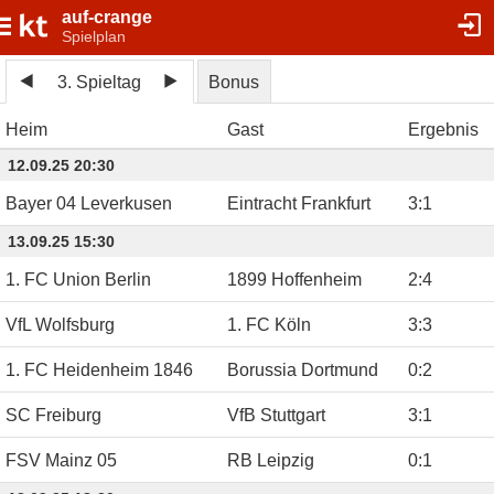
auf-crange
Spielplan
3. Spieltag
Bonus
Heim
Gast
Ergebnis
12.09.25 20:30
Bayer 04 Leverkusen
Eintracht Frankfurt
3
:
1
13.09.25 15:30
1. FC Union Berlin
1899 Hoffenheim
2
:
4
VfL Wolfsburg
1. FC Köln
3
:
3
1. FC Heidenheim 1846
Borussia Dortmund
0
:
2
SC Freiburg
VfB Stuttgart
3
:
1
FSV Mainz 05
RB Leipzig
0
:
1