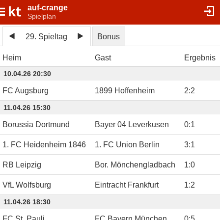
auf-crange
Spielplan
29. Spieltag
Bonus
Heim
Gast
Ergebnis
10.04.26 20:30
FC Augsburg
1899 Hoffenheim
2
:
2
11.04.26 15:30
Borussia Dortmund
Bayer 04 Leverkusen
0
:
1
1. FC Heidenheim 1846
1. FC Union Berlin
3
:
1
RB Leipzig
Bor. Mönchengladbach
1
:
0
VfL Wolfsburg
Eintracht Frankfurt
1
:
2
11.04.26 18:30
FC St. Pauli
FC Bayern München
0
:
5