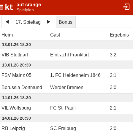
auf-crange
Spielplan
17. Spieltag
Bonus
Heim
Gast
Ergebnis
13.01.26 18:30
VfB Stuttgart
Eintracht Frankfurt
3
:
2
13.01.26 20:30
FSV Mainz 05
1. FC Heidenheim 1846
2
:
1
Borussia Dortmund
Werder Bremen
3
:
0
14.01.26 18:30
VfL Wolfsburg
FC St. Pauli
2
:
1
14.01.26 20:30
RB Leipzig
SC Freiburg
2
:
0