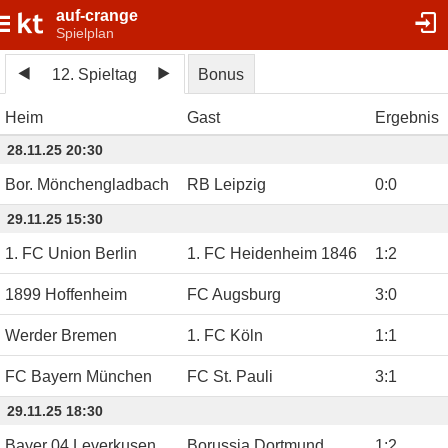
auf-crange
Spielplan
12. Spieltag
Bonus
Heim
Gast
Ergebnis
28.11.25 20:30
Bor. Mönchengladbach
RB Leipzig
0
:
0
29.11.25 15:30
1. FC Union Berlin
1. FC Heidenheim 1846
1
:
2
1899 Hoffenheim
FC Augsburg
3
:
0
Werder Bremen
1. FC Köln
1
:
1
FC Bayern München
FC St. Pauli
3
:
1
29.11.25 18:30
Bayer 04 Leverkusen
Borussia Dortmund
1
:
2