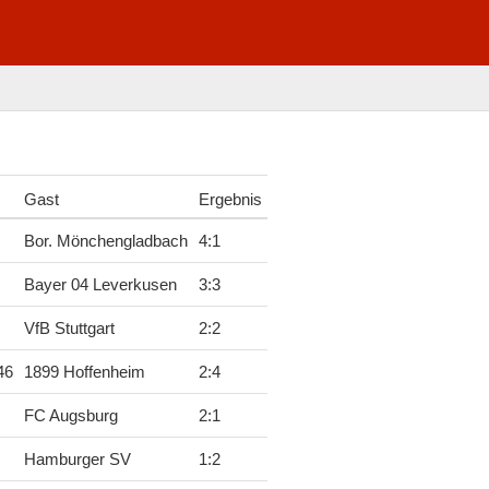
Gast
Ergebnis
Bor. Mönchengladbach
4
:
1
Bayer 04 Leverkusen
3
:
3
VfB Stuttgart
2
:
2
46
1899 Hoffenheim
2
:
4
FC Augsburg
2
:
1
Hamburger SV
1
:
2