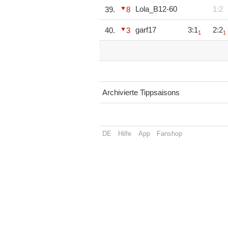
Lola_B12-60
1:2
39.
8
garf17
3:1
2:2
40.
3
1
1
Archivierte Tippsaisons
DE
Hilfe
App
Fanshop