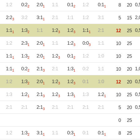
1:2
0:2
2:0
1:1
0:1
1:2
0:1
0,
8
20
2
1
2
1
2:2
3:2
3:1
2:1
1:1
1:2
3:1
2,
5
15
3
1
1:1
1:3
1:1
1:2
1:2
1:1
2:1
0,
12
25
1
2
3
3
1
1:2
2:3
2:0
1:1
1:2
0:0
1:1
10
25
1
1
3
3
1:1
1:3
2:0
1:2
0:1
1:2
1:0
10
25
1
2
1
3
2
1:1
0:2
2:1
2:1
1:3
0:2
1:1
1,
10
20
1
2
3
1
1:2
1:3
2:0
1:2
1:2
0:1
1:0
0,
12
20
2
1
3
3
1:3
1:2
2:1
1:2
1:3
1:3
1:2
0,
10
25
1
3
3
1
1
2:1
2:1
2:1
2:1
2:1
2:1
2:1
0,
5
20
3
0
25
1:2
1:3
3:1
1:1
0:3
0:1
0:1
8
25
2
1
1
1