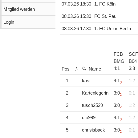
07.03.26 18:30
1. FC Köln
Mitglied werden
08.03.26 15:30
FC St. Pauli
Login
08.03.26 17:30
1. FC Union Berlin
FCB
SCF
BMG
B04
4
:
1
3
:
3
Pos
+/-
Name
1.
kasi
4:1
1:2
3
2.
Kartenlegerin
3:0
0:1
2
3.
tusch2529
3:0
1:2
2
4.
ufo999
4:1
1:2
3
5.
chrisisback
3:0
0:1
2