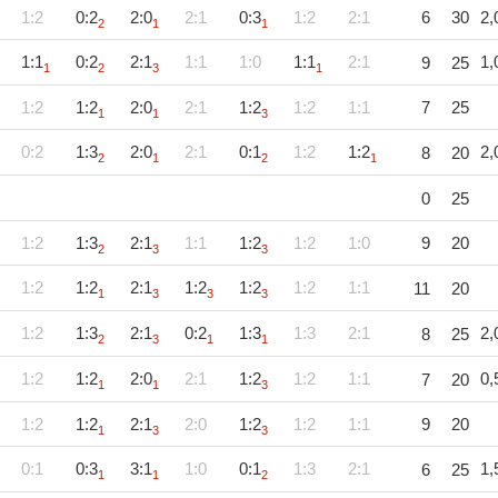
1:2
0:2
2:0
2:1
0:3
1:2
2:1
6
30
2,
2
1
1
1:1
0:2
2:1
1:1
1:0
1:1
2:1
1,
9
25
1
2
3
1
1:2
1:2
2:0
2:1
1:2
1:2
1:1
7
25
1
1
3
0:2
1:3
2:0
2:1
0:1
1:2
1:2
2,
8
20
2
1
2
1
0
25
1:2
1:3
2:1
1:1
1:2
1:2
1:0
9
20
2
3
3
1:2
1:2
2:1
1:2
1:2
1:2
1:1
11
20
1
3
3
3
1:2
1:3
2:1
0:2
1:3
1:3
2:1
2,
8
25
2
3
1
1
1:2
1:2
2:0
2:1
1:2
1:2
1:1
0,
7
20
1
1
3
1:2
1:2
2:1
2:0
1:2
1:2
1:1
9
20
1
3
3
0:1
0:3
3:1
1:0
0:1
1:3
2:1
1,
6
25
1
1
2