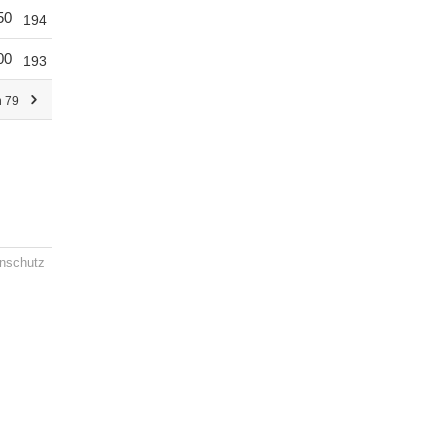
50
194
00
193
n 79
nschutz