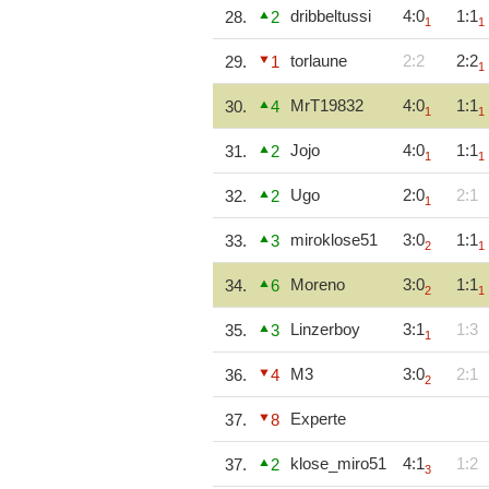
dribbeltussi
4:0
1:1
28.
2
1
1
torlaune
2:2
2:2
29.
1
1
MrT19832
4:0
1:1
30.
4
1
1
Jojo
4:0
1:1
31.
2
1
1
Ugo
2:0
2:1
32.
2
1
miroklose51
3:0
1:1
33.
3
2
1
Moreno
3:0
1:1
34.
6
2
1
Linzerboy
3:1
1:3
35.
3
1
M3
3:0
2:1
36.
4
2
Experte
37.
8
klose_miro51
4:1
1:2
37.
2
3