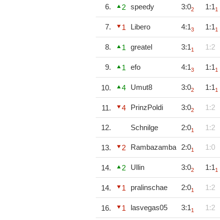
6.
speedy
3:0
1:1
2
2
1
7.
Libero
4:1
1:1
1
3
1
8.
greatel
3:1
1:2
1
1
9.
efo
4:1
1:1
1
3
1
Umut8
3:0
1:1
10.
4
2
1
PrinzPoldi
3:0
1:2
11.
4
2
12.
Schnilge
2:0
1:2
1
Rambazamba
2:0
1:0
13.
2
1
Ullin
3:0
1:1
14.
2
2
1
pralinschae
2:0
1:2
14.
1
1
lasvegas05
3:1
1:2
16.
1
1