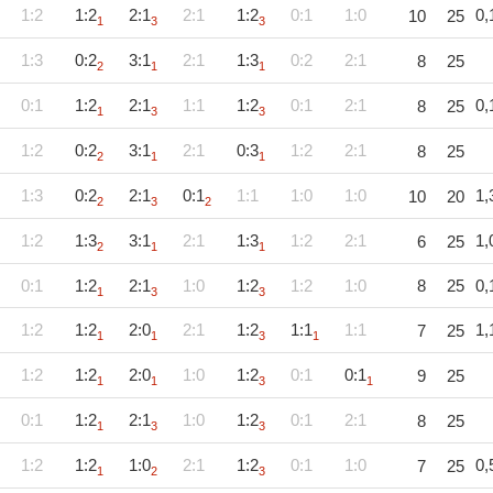
1:2
1:2
2:1
2:1
1:2
0:1
1:0
0,
10
25
1
3
3
1:3
0:2
3:1
2:1
1:3
0:2
2:1
8
25
2
1
1
0:1
1:2
2:1
1:1
1:2
0:1
2:1
0,
8
25
1
3
3
1:2
0:2
3:1
2:1
0:3
1:2
2:1
8
25
2
1
1
1:3
0:2
2:1
0:1
1:1
1:0
1:0
1,
10
20
2
3
2
1:2
1:3
3:1
2:1
1:3
1:2
2:1
1,
6
25
2
1
1
0:1
1:2
2:1
1:0
1:2
1:2
1:0
8
25
0,
1
3
3
1:2
1:2
2:0
2:1
1:2
1:1
1:1
1,
7
25
1
1
3
1
1:2
1:2
2:0
1:0
1:2
0:1
0:1
9
25
1
1
3
1
0:1
1:2
2:1
1:0
1:2
0:1
2:1
8
25
1
3
3
1:2
1:2
1:0
2:1
1:2
0:1
1:0
0,
7
25
1
2
3