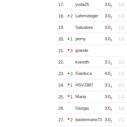
17.
yoda25
3:0
1:2
2
Lahmsteiger
3:0
1:2
18.
2
2
19.
Salvatore
3:0
1:2
2
perny
3:0
1:2
20.
1
2
grande
21.
3
22.
koestth
3:1
2:1
1
Gianluca
4:0
1:2
23.
3
1
HSV1887
3:1
2:1
24.
1
1
Maria
3:0
1:2
25.
1
2
26.
Giorgia
3:0
1:2
2
baslermario73
3:0
2:1
27.
2
2