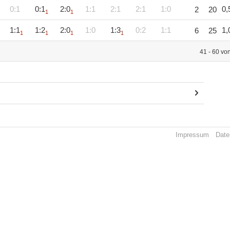
0:1
0:1
2:0
1:1
2:1
2:1
1:0
0,
2
20
1
1
1:1
1:2
2:0
1:0
1:3
0:2
1:1
1,
6
25
1
1
1
1
41 - 60 vo
Impressum
Date