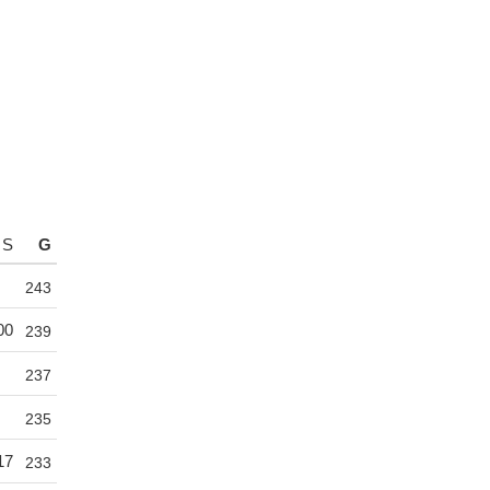
S
G
243
00
239
237
235
17
233