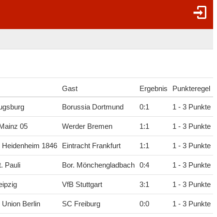
Gast
Ergebnis
Punkteregel
ugsburg
Borussia Dortmund
0
:
1
1 - 3 Punkte
Mainz 05
Werder Bremen
1
:
1
1 - 3 Punkte
C Heidenheim 1846
Eintracht Frankfurt
1
:
1
1 - 3 Punkte
. Pauli
Bor. Mönchengladbach
0
:
4
1 - 3 Punkte
ipzig
VfB Stuttgart
3
:
1
1 - 3 Punkte
 Union Berlin
SC Freiburg
0
:
0
1 - 3 Punkte