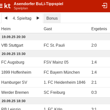
Asendorfer BuLi-Tippspiel
Spielplan
4. Spieltag
Bonus
Heim
Gast
Ergebnis
19.09.25 20:30
VfB Stuttgart
FC St. Pauli
2
:
0
20.09.25 15:30
FC Augsburg
FSV Mainz 05
1
:
4
1899 Hoffenheim
FC Bayern München
1
:
4
Hamburger SV
1. FC Heidenheim 1846
2
:
1
Werder Bremen
SC Freiburg
0
:
3
20.09.25 18:30
RB Leipzig
1. FC Köln
3
:
1