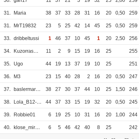
30.
garf17
11
37
21
3
19
32
25
2,00
259
31.
Maria
38
37
33
28
31
16
20
0,50
259
31.
MrT19832
23
5
25
42
14
45
25
0,50
259
33.
dribbeltussi
1
46
37
10
45
1
20
2,50
256
34.
KuzorrasErben
11
2
9
15
19
16
25
255
35.
Ugo
44
19
13
37
19
10
25
251
36.
M3
23
15
40
28
2
16
20
0,50
247
37.
baslermario73
38
27
30
37
44
10
25
1,50
246
38.
Lola_B12-60
44
37
33
15
19
32
20
0,50
245
39.
Robbie01
6
19
25
10
31
16
20
1,00
244
40.
klose_miro51
6
5
46
42
40
8
25
242