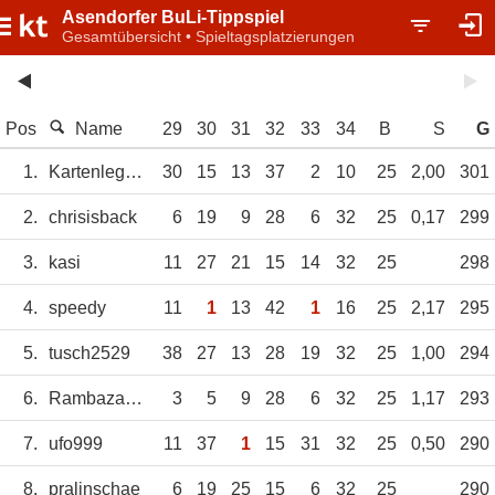
Asendorfer BuLi-Tippspiel
Gesamtübersicht • Spieltagsplatzierungen
Pos
Name
29
30
31
32
33
34
B
S
G
1.
Kartenlegerin
30
15
13
37
2
10
25
2,00
301
2.
chrisisback
6
19
9
28
6
32
25
0,17
299
3.
kasi
11
27
21
15
14
32
25
298
4.
speedy
11
1
13
42
1
16
25
2,17
295
5.
tusch2529
38
27
13
28
19
32
25
1,00
294
6.
Rambazamba
3
5
9
28
6
32
25
1,17
293
7.
ufo999
11
37
1
15
31
32
25
0,50
290
8.
pralinschae
6
19
25
15
6
32
25
290