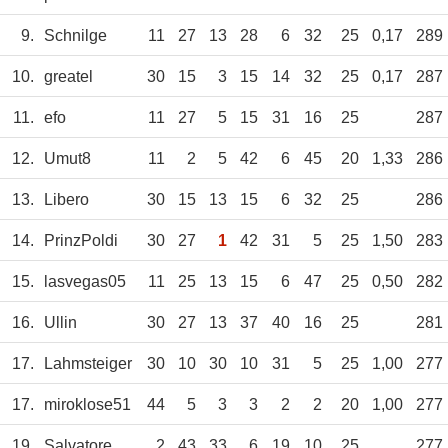
9.
Schnilge
11
27
13
28
6
32
25
0,17
289
10.
greatel
30
15
3
15
14
32
25
0,17
287
11.
efo
11
27
5
15
31
16
25
287
12.
Umut8
11
2
5
42
6
45
20
1,33
286
13.
Libero
30
15
13
15
6
32
25
286
14.
PrinzPoldi
30
27
1
42
31
5
25
1,50
283
15.
lasvegas05
11
25
13
15
6
47
25
0,50
282
16.
Ullin
30
27
13
37
40
16
25
281
17.
Lahmsteiger
30
10
30
10
31
5
25
1,00
277
17.
miroklose51
44
5
3
3
2
2
20
1,00
277
19.
Salvatore
2
43
33
6
19
10
25
277