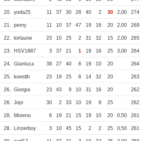
20.
yoda25
11
37
30
28
40
2
30
2,00
274
21.
perny
11
10
37
47
19
16
20
2,00
269
22.
torlaune
23
10
25
2
31
32
15
2,00
265
23.
HSV1887
3
37
21
1
19
16
25
3,00
264
24.
Gianluca
38
27
40
6
19
10
20
264
25.
koestth
23
19
25
6
14
32
20
263
26.
Giorgia
23
43
9
10
31
16
20
262
26.
Jojo
30
2
33
10
19
8
25
262
28.
Moreno
6
19
21
15
19
10
20
0,50
261
28.
Linzerboy
3
10
45
15
2
2
25
0,50
261