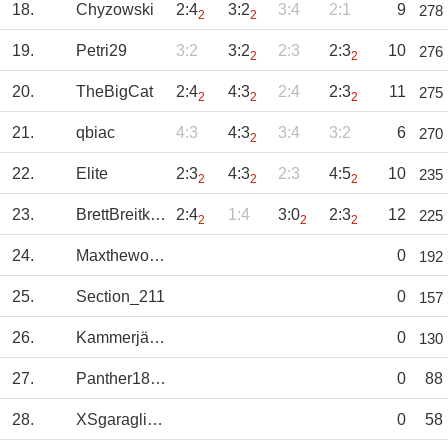
18.
Chyzowski
2:4
3:2
3:4
2:1
9
278
2
2
19.
Petri29
3:2
3:2
2:3
2:3
10
276
2
2
20.
TheBigCat
2:4
4:3
2:4
2:3
11
275
2
2
2
21.
qbiac
4:3
4:3
3:4
3:2
6
270
2
22.
Elite
2:3
4:3
2:3
4:5
10
235
2
2
2
23.
BrettBreitkreuz
2:4
1:4
3:0
2:3
12
225
2
2
2
24.
Maxthewombat
0
192
25.
Section_211
0
157
26.
Kammerjäger
0
130
27.
Panther1878
0
88
28.
XSgaragliaX
0
58