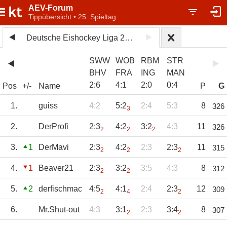
AEV-Forum
Tippübersicht • 25. Spieltag
Deutsche Eishockey Liga 2025/26
SWW
WOB
RBM
STR
BHV
FRA
ING
MAN
2
:
6
4
:
1
2
:
0
0
:
4
Pos
+/-
Name
P
G
1.
guiss
4:2
5:2
2:4
5:3
8
326
3
2.
DerProfi
2:3
4:2
3:2
4:3
11
326
2
2
2
3.
1
DerMavi
2:3
4:2
2:3
2:3
11
315
2
2
2
4.
1
Beaver21
2:3
3:2
3:5
4:3
8
312
2
2
5.
2
derfischmac
4:5
4:1
2:4
2:3
12
309
2
4
2
6.
Mr.Shut-out
4:3
3:1
2:3
3:4
8
307
2
2