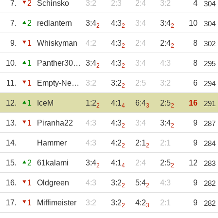
7.
2
Schinsko
3:2
2:3
2:4
3:2
4
304
7.
2
redlantern
3:4
4:3
3:4
3:4
10
304
2
2
2
9.
1
Whiskyman
4:2
4:3
2:4
2:4
8
302
2
2
10.
1
Panther3007
3:4
4:3
3:4
4:3
8
295
2
2
11.
1
Empty-Net-EHC
3:2
3:2
2:5
3:2
6
294
2
12.
1
IceM
1:2
4:1
6:4
2:5
16
291
2
4
3
2
13.
1
Piranha22
4:3
4:3
3:4
3:4
9
287
2
2
14.
Hammer
4:3
4:2
2:1
2:1
9
284
2
2
15.
2
61kalami
3:4
4:1
2:4
2:5
12
283
2
4
2
16.
1
Oldgreen
4:3
3:2
5:4
4:3
9
282
2
2
17.
1
Miffimeister
3:2
3:2
4:2
2:1
9
282
2
3