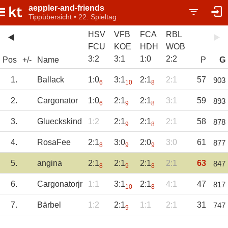
aeppler-and-friends
Tippübersicht • 22. Spieltag
HSV
VFB
FCA
RBL
FCU
KOE
HDH
WOB
3
:
2
3
:
1
1
:
0
2
:
2
Pos
+/-
Name
P
G
1.
Ballack
1:0
3:1
2:1
2:1
57
903
6
10
8
2.
Cargonator
1:0
2:1
2:1
3:1
59
893
6
9
8
3.
Glueckskind
1:2
2:1
2:1
2:1
58
878
9
8
4.
RosaFee
2:1
3:0
2:0
3:0
61
877
8
9
9
5.
angina
2:1
2:1
2:1
2:1
63
847
8
9
8
6.
Cargonatorjr
1:1
3:1
2:1
4:1
47
817
10
8
7.
Bärbel
1:2
2:1
1:1
2:1
31
747
9