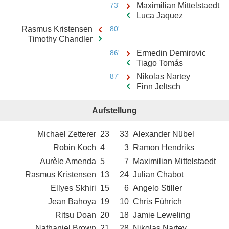
73'
Maximilian Mittelstaedt
Luca Jaquez
Rasmus Kristensen
80'
Timothy Chandler
86'
Ermedin Demirovic
Tiago Tomás
87'
Nikolas Nartey
Finn Jeltsch
Aufstellung
Michael Zetterer
23
33
Alexander Nübel
Robin Koch
4
3
Ramon Hendriks
Aurèle Amenda
5
7
Maximilian Mittelstaedt
Rasmus Kristensen
13
24
Julian Chabot
Ellyes Skhiri
15
6
Angelo Stiller
Jean Bahoya
19
10
Chris Führich
Ritsu Doan
20
18
Jamie Leweling
Nathaniel Brown
21
28
Nikolas Nartey