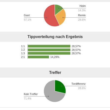
Heim
14.3%
Gast
Remis
57.1%
28.6%
Tippverteilung nach Ergebnis
1:1
28,57%
1:2
28,57%
28,57%
1:3
14,29%
2:1
Treffer
Tordifferenz
28.6%
Kein Treffer
71.4%