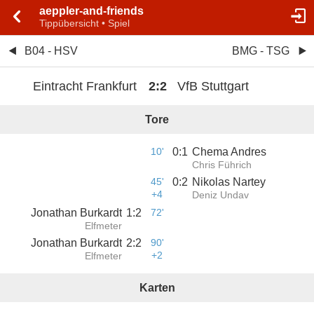
aeppler-and-friends
Tippübersicht • Spiel
B04 - HSV
BMG - TSG
Eintracht Frankfurt
2
:
2
VfB Stuttgart
Tore
10'
0
:
1
Chema Andres
Chris Führich
45'
0
:
2
Nikolas Nartey
+4
Deniz Undav
Jonathan Burkardt
1
:
2
72'
Elfmeter
Jonathan Burkardt
2
:
2
90'
+2
Elfmeter
Karten