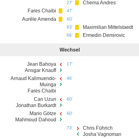
27'
Chema Andres
Fares Chaibi
47'
Aurèle Amenda
60'
63'
Maximilian Mittelstaedt
66'
Ermedin Demirovic
Wechsel
Jean Bahoya
17'
Ansgar Knauff
Arnaud Kalimuendo-
46'
Muinga
Fares Chaibi
Can Uzun
60'
Jonathan Burkardt
Mario Götze
60'
Mahmoud Dahoud
73'
Chris Führich
Josha Vagnoman