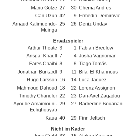
Mario Götze
27
30
Chema Andres
Can Uzun
42
9
Ermedin Demirovic
Arnaud Kalimuendo-
25
26
Deniz Undav
Muinga
Ersatzspieler
Arthur Theate
3
1
Fabian Bredlow
Ansgar Knauff
7
4
Josha Vagnoman
Fares Chaibi
8
8
Tiago Tomás
Jonathan Burkardt
9
11
Bilal El Khannous
Hugo Larsson
16
14
Luca Jaquez
Mahmoud Dahoud
18
22
Lorenz Assignon
Timothy Chandler
22
23
Dan-Axel Zagadou
Ayoube Amaimouni-
29
27
Badredine Bouanani
Echghouyab
Kaua
40
29
Finn Jeltsch
Nicht im Kader
Jens Grahl
33
16
Atakan Karazor