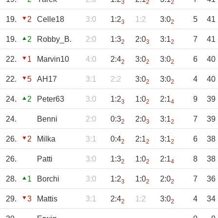
3
2
2
19.
2
Celle18
3:0
1:2
1:2
3:0
5
41
3
2
19.
2
Robby_B.
2:0
1:3
2:0
3:1
7
41
2
3
2
22.
1
Marvin10
4:0
2:4
3:0
3:0
6
40
2
2
2
22.
5
AH17
3:1
2:2
3:0
3:0
4
40
2
2
24.
2
Peter63
3:0
1:2
1:0
2:1
9
39
3
2
4
24.
Benni
2:0
0:3
2:0
3:1
7
39
2
3
2
26.
2
Milka
3:1
0:4
2:1
3:1
6
38
2
2
2
26.
Patti
3:0
1:3
1:0
2:1
8
38
2
2
4
28.
1
Borchi
3:0
1:2
1:0
2:0
7
36
3
2
2
29.
3
Mattis
3:1
2:4
1:2
3:0
4
34
2
2