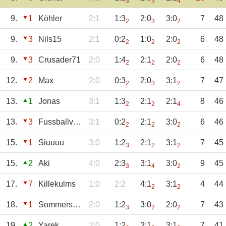
3
3
4
9.
1
Köhler
2:1
1:3
2:0
3:0
7
48
2
3
2
9.
3
Nils15
2:1
0:2
1:0
2:0
6
48
2
2
2
9.
3
Crusader71
2:0
1:4
2:1
2:0
6
48
2
2
2
12.
2
Max
2:0
0:3
2:0
3:1
7
47
2
3
2
13.
1
Jonas
3:1
1:3
2:1
2:1
8
46
2
2
4
13.
3
Fussballverückt
3:1
0:2
2:1
3:0
6
46
2
2
2
15.
1
Siuuuu
3:0
1:2
2:1
3:1
7
45
3
2
2
15.
2
Aki
4:0
2:3
3:1
3:0
9
45
3
4
2
17.
7
Killekulms
1:0
2:2
4:1
3:1
4
44
2
2
18.
1
Sommerson11
2:0
1:2
3:0
2:0
7
43
3
2
2
19.
2
Yarek
2:0
1:2
2:1
3:1
7
41