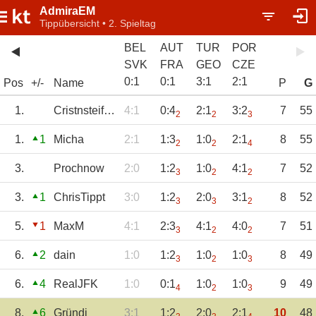
AdmiraEM
Tippübersicht • 2. Spieltag
BEL
AUT
TUR
POR
SVK
FRA
GEO
CZE
0
:
1
0
:
1
3
:
1
2
:
1
Pos
+/-
Name
P
G
1.
Cristnsteifn86
4:1
0:4
2:1
3:2
7
55
2
2
3
1.
1
Micha
2:1
1:3
1:0
2:1
8
55
2
2
4
3.
Prochnow
2:0
1:2
1:0
4:1
7
52
3
2
2
3.
1
ChrisTippt
3:0
1:2
2:0
3:1
8
52
3
3
2
5.
1
MaxM
4:1
2:3
4:1
4:0
7
51
3
2
2
6.
2
dain
1:0
1:2
1:0
1:0
8
49
3
2
3
6.
4
RealJFK
1:0
0:1
1:0
1:0
9
49
4
2
3
8.
6
Gründi
3:1
1:2
2:0
2:1
10
48