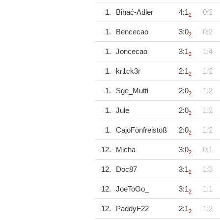
1.
Bihać-Adler
4:1
0:2
2
1.
Bencecao
3:0
0:2
2
1.
Joncecao
3:1
1:4
2
1.
kr1ck3r
2:1
1:2
2
1.
Sge_Mutti
2:0
1:2
2
1.
Jule
2:0
1:2
2
1.
CajoFönfreistoß
2:0
1:2
2
12.
Micha
3:0
0:1
2
12.
Doc87
3:1
1:3
2
12.
JoeToGo_
3:1
1:1
2
12.
PaddyF22
2:1
1:2
2