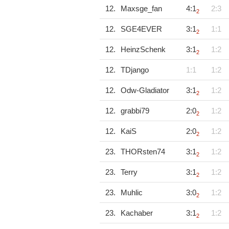
12.
Maxsge_fan
4:1
2:3
2
12.
SGE4EVER
3:1
1:1
2
12.
HeinzSchenk
3:1
1:2
2
12.
TDjango
1:1
1:2
12.
Odw-Gladiator
3:1
1:2
2
12.
grabbi79
2:0
1:2
2
12.
KaiS
2:0
1:2
2
23.
THORsten74
3:1
1:2
2
23.
Terry
3:1
1:2
2
23.
Muhlic
3:0
1:2
2
23.
Kachaber
3:1
1:2
2