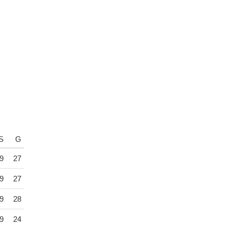
S
G
9
27
9
27
9
28
9
24