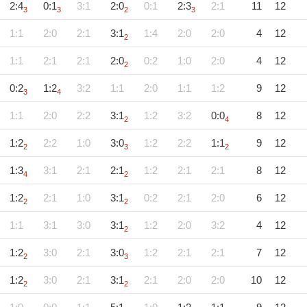
2:4
0:1
3:1
2:0
0:1
2:3
2:1
11
12
3
3
2
3
1:1
2:0
2:1
3:1
1:4
2:0
2:0
4
12
2
1:1
2:1
2:1
2:0
0:2
1:0
2:0
4
12
2
0:2
1:2
3:2
1:1
2:0
1:1
1:2
9
12
3
4
1:1
2:0
2:2
3:1
1:2
3:2
0:0
8
12
2
4
1:2
2:2
1:0
3:0
1:2
2:2
1:1
9
12
2
3
2
1:3
3:1
2:1
2:1
1:2
2:1
2:1
8
12
4
2
1:2
2:1
1:0
3:1
0:2
2:1
2:0
6
12
2
2
1:1
3:1
3:0
3:1
1:2
2:0
3:2
4
12
2
1:2
3:0
2:1
3:0
1:2
2:1
2:1
7
12
2
3
1:2
3:0
2:1
3:1
2:1
2:0
2:0
10
12
2
2