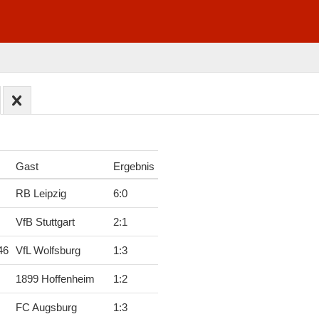
Gast
Ergebnis
RB Leipzig
6
:
0
VfB Stuttgart
2
:
1
46
VfL Wolfsburg
1
:
3
1899 Hoffenheim
1
:
2
FC Augsburg
1
:
3