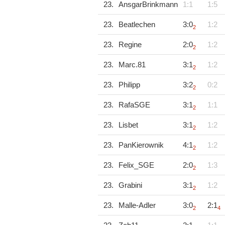
23.
AnsgarBrinkmann
1:1
1:5
23.
Beatlechen
3:0
1:2
2
23.
Regine
2:0
1:2
2
23.
Marc.81
3:1
1:2
2
23.
Philipp
3:2
0:2
2
23.
RafaSGE
3:1
1:1
2
23.
Lisbet
3:1
1:2
2
23.
PanKierownik
4:1
1:2
2
23.
Felix_SGE
2:0
1:3
2
23.
Grabini
3:1
1:2
2
23.
Malle-Adler
3:0
2:1
2
4