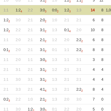
1:0
0:0
1:1
5:1
1:0
1:2
1:1
9
12
2
3
2
1:1
1:2
2:2
3:0
0:0
1:2
1:3
14
8
1,0
4
3
2
3
1:2
3:0
2:1
2:0
1:0
2:1
2:1
6
8
2
2
1:2
2:2
2:1
3:1
1:3
0:1
2:0
10
8
2
2
4
1:1
2:0
2:1
2:1
1:2
2:0
2:2
6
8
2
2
0:1
2:0
2:1
3:1
0:1
1:1
2:2
8
8
2
2
2
1:1
2:0
1:1
3:0
1:3
1:1
3:1
3
8
3
2:1
3:1
2:1
3:1
1:2
2:1
2:1
4
4
2
1:1
3:0
3:1
3:1
1:3
2:1
2:1
4
4
2
2:1
3:3
2:1
4:1
1:3
2:1
2:2
8
4
4
2
0:2
2:2
1:0
2:1
1:3
2:0
3:0
7
0
3
2
1:1
3:0
1:2
3:0
0:1
2:2
2:0
5
0
2
3