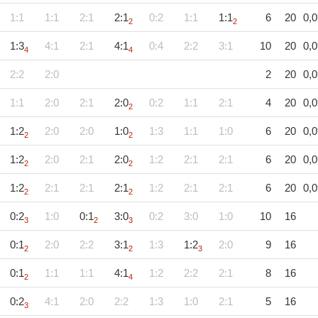
1:1
1:1
2:1
2:1
0:2
1:1
1:1
6
20
0,0
2
2
1:3
4:1
2:1
4:1
0:4
2:2
3:1
10
20
0,0
4
4
2:2
2:0
2
20
0,0
1:1
2:0
2:1
2:0
0:2
1:1
2:1
4
20
0,0
2
1:2
2:0
2:0
1:0
1:3
1:1
1:0
6
20
0,0
2
2
1:2
2:0
2:1
2:0
1:2
2:1
2:1
6
20
0,0
2
2
1:2
2:1
2:1
2:1
1:2
2:1
2:1
6
20
0,0
2
2
0:2
1:0
0:1
3:0
0:2
3:0
1:0
10
16
3
2
3
0:1
2:0
2:2
3:1
1:3
1:2
2:0
9
16
2
2
3
0:1
1:1
1:1
4:1
1:2
2:2
2:1
8
16
2
4
0:2
4:1
2:0
2:2
1:3
1:0
2:1
5
16
3