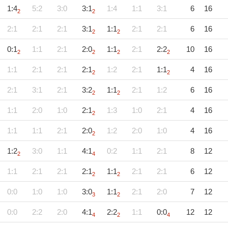
1:4
5:2
3:0
3:1
1:4
1:1
3:1
6
16
2
2
2:1
2:1
2:1
3:1
1:1
2:1
2:1
6
16
2
2
0:1
1:1
2:1
2:0
1:1
2:1
2:2
10
16
2
2
2
2
1:1
2:1
2:1
2:1
1:2
2:1
1:1
4
16
2
2
2:1
3:1
2:1
3:2
1:1
2:1
1:2
6
16
2
2
1:1
2:0
1:0
2:1
1:3
1:0
2:1
4
16
2
1:1
1:1
2:1
2:0
1:2
2:0
1:0
4
16
2
1:2
3:0
1:1
4:1
0:2
1:1
2:1
8
12
2
4
1:1
2:1
2:1
2:1
1:1
2:1
2:1
6
12
2
2
0:0
1:0
1:0
3:0
1:1
2:1
2:0
7
12
3
2
0:0
2:2
2:0
4:1
2:2
1:1
0:0
12
12
4
2
4