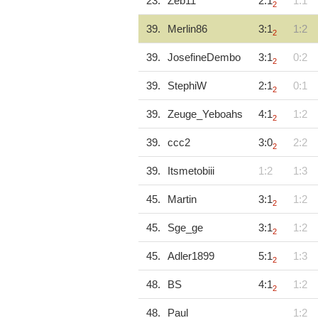
23.
Zeb11
2:1
1:1
2
39.
Merlin86
3:1
1:2
2
39.
JosefineDembo
3:1
0:2
2
39.
StephiW
2:1
0:1
2
39.
Zeuge_Yeboahs
4:1
1:2
2
39.
ccc2
3:0
2:2
2
39.
Itsmetobiii
1:2
1:3
45.
Martin
3:1
1:2
2
45.
Sge_ge
3:1
1:2
2
45.
Adler1899
5:1
1:3
2
48.
BS
4:1
1:2
2
48.
Paul
1:2