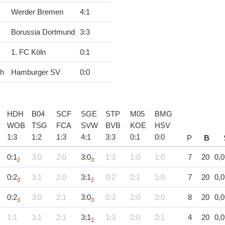
Werder Bremen
4
:
1
Borussia Dortmund
3
:
3
1. FC Köln
0
:
1
ch
Hamburger SV
0
:
0
HDH
B04
SCF
SGE
STP
M05
BMG
WOB
TSG
FCA
SVW
BVB
KOE
HSV
1
:
3
1
:
2
1
:
3
4
:
1
3
:
3
0
:
1
0
:
0
P
B
0:1
3:0
2:0
3:0
1:3
1:0
1:0
7
20
0,0
2
3
0:2
3:1
2:0
3:1
0:2
2:1
1:0
7
20
0,0
3
2
0:2
3:0
2:1
3:0
0:3
2:0
2:0
8
20
0,0
3
3
1:1
3:1
2:1
3:1
1:3
2:0
2:1
4
20
0,0
2