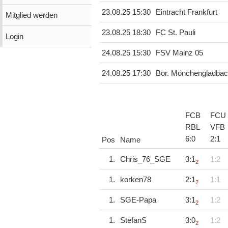
23.08.25 15:30
Eintracht Frankfurt
Mitglied werden
23.08.25 18:30
FC St. Pauli
Login
24.08.25 15:30
FSV Mainz 05
24.08.25 17:30
Bor. Mönchengladba
FCB
FCU
RBL
VFB
6
:
0
2
:
1
Pos
Name
1.
Chris_76_SGE
3:1
1:2
2
1.
korken78
2:1
1:1
2
1.
SGE-Papa
3:1
1:2
2
1.
StefanS
3:0
1:2
2