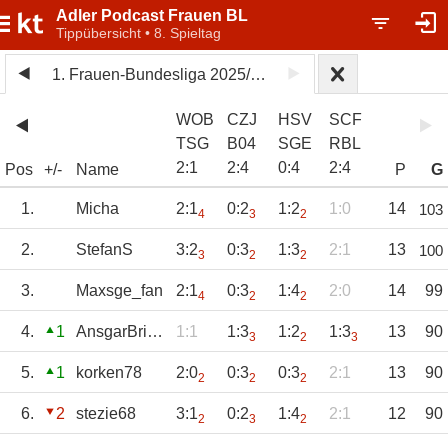
Adler Podcast Frauen BL
Tippübersicht • 8. Spieltag
1. Frauen-Bundesliga 2025/26
WOB
CZJ
HSV
SCF
TSG
B04
SGE
RBL
2
:
1
2
:
4
0
:
4
2
:
4
Pos
+/-
Name
P
G
1.
Micha
2:1
0:2
1:2
1:0
14
103
4
3
2
2.
StefanS
3:2
0:3
1:3
2:1
13
100
3
2
2
3.
Maxsge_fan
2:1
0:3
1:4
2:0
14
99
4
2
2
4.
1
AnsgarBrinkmann
1:1
1:3
1:2
1:3
13
90
3
2
3
5.
1
korken78
2:0
0:3
0:3
2:1
13
90
2
2
2
6.
2
stezie68
3:1
0:2
1:4
2:1
12
90
2
3
2