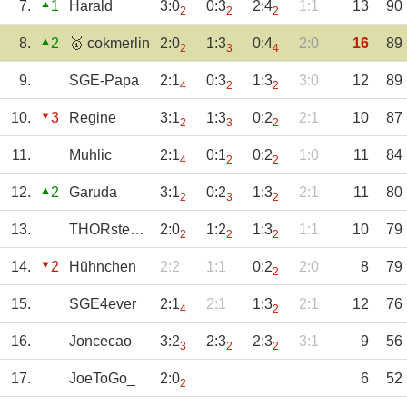
7.
1
Harald
3:0
0:3
2:4
1:1
13
90
2
2
2
8.
2
🥇 cokmerlin
2:0
1:3
0:4
2:0
16
89
2
3
4
9.
SGE-Papa
2:1
0:3
1:3
3:0
12
89
4
2
2
10.
3
Regine
3:1
1:3
0:2
2:1
10
87
2
3
2
11.
Muhlic
2:1
0:1
0:2
1:0
11
84
4
2
2
12.
2
Garuda
3:1
0:2
1:3
2:1
11
80
2
3
2
13.
THORsten74
2:0
1:2
1:3
1:1
10
79
2
2
2
14.
2
Hühnchen
2:2
1:1
0:2
2:0
8
79
2
15.
SGE4ever
2:1
2:1
1:3
2:1
12
76
4
2
16.
Joncecao
3:2
2:3
2:3
3:1
9
56
3
2
2
17.
JoeToGo_
2:0
6
52
2