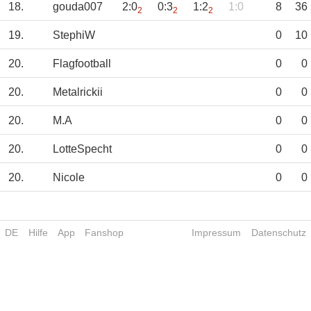
18.
gouda007
2:0
0:3
1:2
1:0
8
36
2
2
2
19.
StephiW
0
10
20.
Flagfootball
0
0
20.
Metalrickii
0
0
20.
M.A
0
0
20.
LotteSpecht
0
0
20.
Nicole
0
0
DE
Hilfe
App
Fanshop
Impressum
Datenschutz