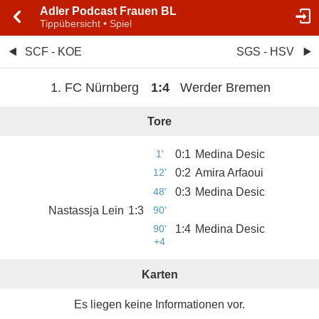
Adler Podcast Frauen BL
Tippübersicht • Spiel
SCF - KOE
SGS - HSV
1. FC Nürnberg
1
:
4
Werder Bremen
Tore
1'
0
:
1
Medina Desic
12'
0
:
2
Amira Arfaoui
48'
0
:
3
Medina Desic
Nastassja Lein
1
:
3
90'
90'
1
:
4
Medina Desic
+4
Karten
Es liegen keine Informationen vor.