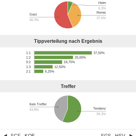
Heim
6.3%
Remis
Gast
37.5%
56.3%
Tippverteilung nach Ergebnis
37,50%
1:1
25,00%
1:2
18,75%
0:2
1:3
12,50%
2:1
6,25%
Treffer
Kein Treffer
Tendenz
43.8%
56.3%
SCF - KOE
SGS - HSV