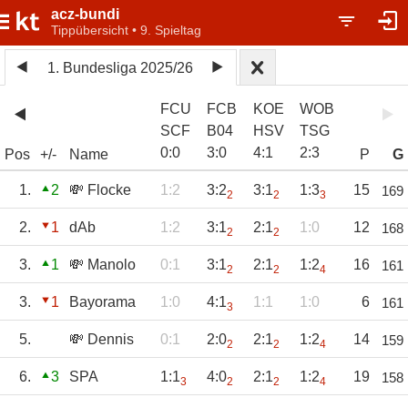
acz-bundi
Tippübersicht • 9. Spieltag
1. Bundesliga 2025/26
FCU
FCB
KOE
WOB
SCF
B04
HSV
TSG
0
:
0
3
:
0
4
:
1
2
:
3
Pos
+/-
Name
P
G
1.
2
💸 Flocke
1:2
3:2
3:1
1:3
15
169
2
2
3
2.
1
dAb
1:2
3:1
2:1
1:0
12
168
2
2
3.
1
💸 Manolo
0:1
3:1
2:1
1:2
16
161
2
2
4
3.
1
Bayorama
1:0
4:1
1:1
1:0
6
161
3
5.
💸 Dennis
0:1
2:0
2:1
1:2
14
159
2
2
4
6.
3
SPA
1:1
4:0
2:1
1:2
19
158
3
2
2
4