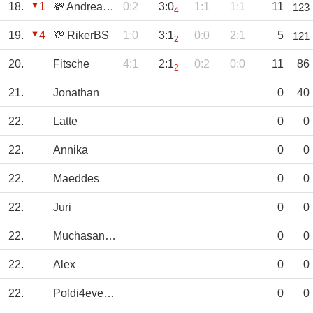
18.
1
💸 AndreasKr
0:2
3:0
1:1
1:1
11
123
4
19.
4
💸 RikerBS
1:0
3:1
0:0
2:1
5
121
2
20.
Fitsche
4:1
2:1
0:2
0:0
11
86
2
21.
Jonathan
0
40
22.
Latte
0
0
22.
Annika
0
0
22.
Maeddes
0
0
22.
Juri
0
0
22.
Muchasangre
0
0
22.
Alex
0
0
22.
Poldi4everFC
0
0