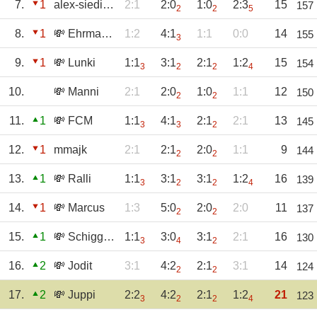
7.
1
alex-siedinho
2:1
2:0
1:0
2:3
15
157
2
2
5
8.
1
💸 Ehrmantraut
1:2
4:1
1:1
0:0
14
155
3
9.
1
💸 Lunki
1:1
3:1
2:1
1:2
15
154
3
2
2
4
10.
💸 Manni
2:1
2:0
1:0
1:1
12
150
2
2
11.
1
💸 FCM
1:1
4:1
2:1
2:1
13
145
3
3
2
12.
1
mmajk
2:1
2:1
2:0
1:1
9
144
2
2
13.
1
💸 Ralli
1:1
3:1
3:1
1:2
16
139
3
2
2
4
14.
1
💸 Marcus
1:3
5:0
2:0
2:0
11
137
2
2
15.
1
💸 Schiggorie
1:1
3:0
3:1
2:1
16
130
3
4
2
16.
2
💸 Jodit
3:1
4:2
2:1
3:1
14
124
2
2
17.
2
💸 Juppi
2:2
4:2
2:1
1:2
21
123
3
2
2
4