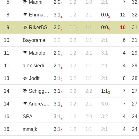
5.
💸 Manni
2:0
1:2
1:0
2:1
7
32
2
8.
💸 Ehrmantraut
3:1
1:2
2:1
0:0
12
32
2
5
9.
💸 RikerBS
2:0
1:1
1:1
0:0
16
31
2
3
5
10.
Bayorama
2:2
0:2
1:1
2:1
6
31
11.
💸 Manolo
2:0
1:2
2:1
3:1
4
29
2
11.
alex-siedinho
2:1
0:2
1:1
2:1
4
29
2
13.
💸 Jodit
3:1
0:2
1:1
2:1
8
28
2
14.
💸 Schiggorie
3:1
0:2
2:2
1:1
7
27
2
3
14.
💸 AndreasKr
3:1
0:2
2:1
3:0
7
27
2
16.
SPA
3:1
1:2
2:0
3:2
4
24
2
16.
mmajk
3:1
1:2
1:1
2:1
4
24
2