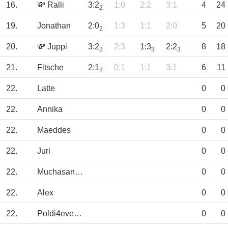
16.
💸 Ralli
3:2
1:0
2:2
3:1
4
24
2
19.
Jonathan
2:0
1:3
1:1
2:0
5
20
2
20.
💸 Juppi
3:2
2:3
1:3
2:2
8
18
2
3
3
21.
Fitsche
2:1
0:1
1:1
3:1
6
11
2
22.
Latte
0
0
22.
Annika
0
0
22.
Maeddes
0
0
22.
Juri
0
0
22.
Muchasangre
0
0
22.
Alex
0
0
22.
Poldi4everFC
0
0