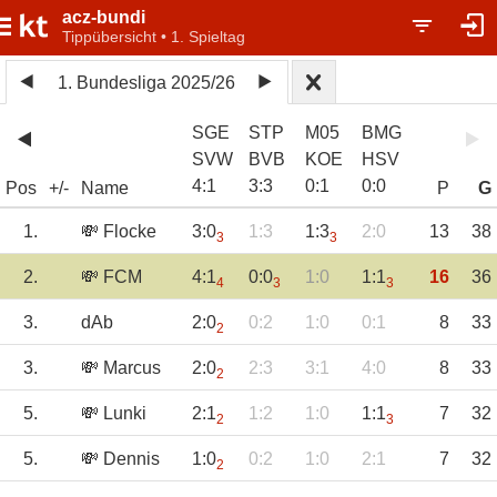
acz-bundi
Tippübersicht • 1. Spieltag
1. Bundesliga 2025/26
SGE
STP
M05
BMG
SVW
BVB
KOE
HSV
4
:
1
3
:
3
0
:
1
0
:
0
Pos
+/-
Name
P
G
1.
💸 Flocke
3:0
1:3
1:3
2:0
13
38
3
3
2.
💸 FCM
4:1
0:0
1:0
1:1
16
36
4
3
3
3.
dAb
2:0
0:2
1:0
0:1
8
33
2
3.
💸 Marcus
2:0
2:3
3:1
4:0
8
33
2
5.
💸 Lunki
2:1
1:2
1:0
1:1
7
32
2
3
5.
💸 Dennis
1:0
0:2
1:0
2:1
7
32
2