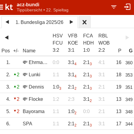
acz-bundi
Tippübersicht • 22. Spieltag
1. Bundesliga 2025/26
HSV
VFB
FCA
RBL
FCU
KOE
HDH
WOB
3
:
2
3
:
1
1
:
0
2
:
2
Pos
+/-
Name
P
G
1.
💸 Ehrmantraut
0:0
3:1
2:1
4:1
16
360
4
3
2.
2
💸 Lunki
1:1
3:1
2:1
3:1
18
353
4
3
3.
2
💸 Dennis
1:0
2:1
2:1
2:1
19
351
3
2
3
4.
2
💸 Flocke
1:2
2:3
3:1
3:1
13
349
2
5.
2
Bayorama
1:1
1:0
0:0
2:1
13
348
2
6.
SPA
1:1
2:1
2:1
3:1
17
344
2
3