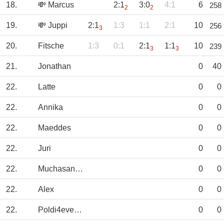
18.
💸 Marcus
2:1
3:0
4:1
6
258
2
2
19.
💸 Juppi
2:1
1:3
1:1
2:1
10
256
3
20.
Fitsche
1:3
0:1
2:1
1:1
10
239
3
3
21.
Jonathan
0
40
22.
Latte
0
0
22.
Annika
0
0
22.
Maeddes
0
0
22.
Juri
0
0
22.
Muchasangre
0
0
22.
Alex
0
0
22.
Poldi4everFC
0
0