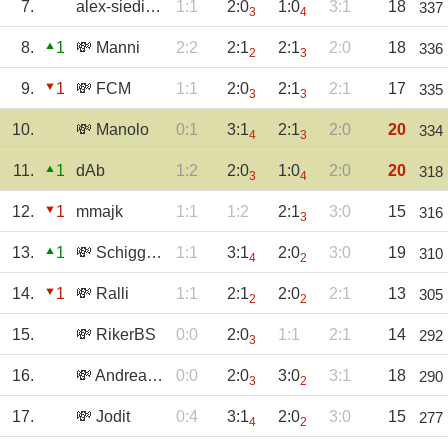
7.
alex-siedinho
1:1
2:0
1:0
3:1
18
337
3
4
8.
1
💸 Manni
2:2
2:1
2:1
2:0
18
336
2
3
9.
1
💸 FCM
1:1
2:0
2:1
2:1
17
335
3
3
10.
💸 Manolo
0:1
3:1
2:1
2:0
20
334
4
3
11.
1
dAb
1:2
2:0
1:0
2:0
20
318
3
4
12.
1
mmajk
1:1
1:2
2:1
3:0
15
316
3
13.
1
💸 Schiggorie
1:1
3:1
2:0
3:0
19
310
4
2
14.
1
💸 Ralli
1:1
2:1
2:0
2:1
13
305
2
2
15.
💸 RikerBS
0:0
2:0
1:1
2:1
14
292
3
16.
💸 AndreasKr
0:0
2:0
3:0
3:1
18
290
3
2
17.
💸 Jodit
0:4
3:1
2:0
3:0
15
277
4
2