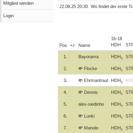
Mitglied werden
22.08.25 20:30
Wo findet der erste T
Login
16-18
HDH
ST
Pos
+/-
Name
1.
Bayorama
HDH
ST
5
2.
💸 Flocke
HDH
ST
5
3.
💸 Ehrmantraut
HDH
KO
5
4.
💸 Dennis
HDH
ST
5
5.
alex-siedinho
HDH
ST
5
6.
💸 Lunki
HDH
ST
5
7.
💸 Manolo
HDH
ST
5