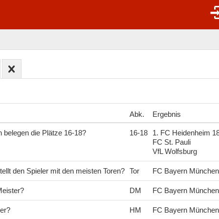
Abk.
Ergebnis
belegen die Plätze 16-18?
16-18
1. FC Heidenheim 1
FC St. Pauli
VfL Wolfsburg
llt den Spieler mit den meisten Toren?
Tor
FC Bayern München
eister?
DM
FC Bayern München
er?
HM
FC Bayern München