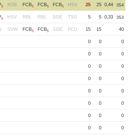
P
KOE
FCB
FCB
FCB
HSV
25
25
0,44
354
5
5
5
5
P
HSV
RBL
RBL
SGE
TSG
5
5
0,33
353
5
V
SVW
FCB
FCB
SGE
FCU
15
15
40
5
5
0
0
0
0
0
0
0
0
0
0
0
0
0
0
0
0
0
0
0
0
0
0
0
0