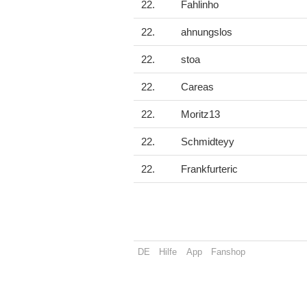
22.
Fahlinho
22.
ahnungslos
22.
stoa
22.
Careas
22.
Moritz13
22.
Schmidteyy
22.
Frankfurteric
DE
Hilfe
App
Fanshop