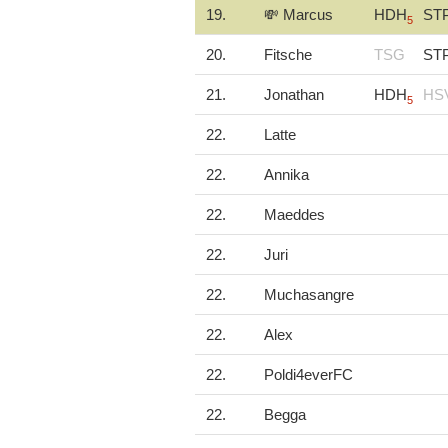
19.
💸 Marcus
HDH
ST
5
20.
Fitsche
TSG
ST
21.
Jonathan
HDH
HS
5
22.
Latte
22.
Annika
22.
Maeddes
22.
Juri
22.
Muchasangre
22.
Alex
22.
Poldi4everFC
22.
Begga