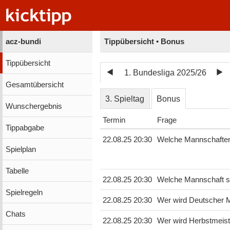
acz-bundi
Tippübersicht • Bonus
Tippübersicht
1. Bundesliga 2025/26
Gesamtübersicht
3. Spieltag
Bonus
Wunschergebnis
Termin
Frage
Tippabgabe
22.08.25 20:30
Welche Mannschaften 
Spielplan
Tabelle
22.08.25 20:30
Welche Mannschaft ste
Spielregeln
22.08.25 20:30
Wer wird Deutscher M
Chats
22.08.25 20:30
Wer wird Herbstmeist