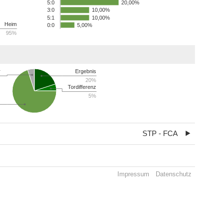
20,00%
5:0
10,00%
3:0
5:1
10,00%
Heim
0:0
5,00%
95%
r
Ergebnis
20%
Tordifferenz
5%
STP - FCA
Impressum
Datenschutz