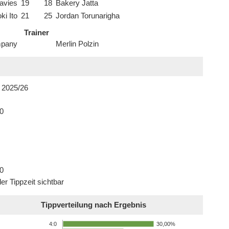
avies
19
18
Bakery Jatta
ki Ito
21
25
Jordan Torunarigha
Trainer
mpany
Merlin Polzin
 2025/26
0
0
er Tippzeit sichtbar
Tippverteilung nach Ergebnis
30,00%
4:0