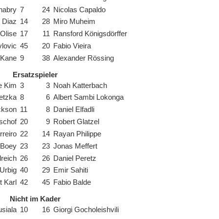
nabry
7
24
Nicolas Capaldo
 Diaz
14
28
Miro Muheim
Olise
17
11
Ransford Königsdörffer
lovic
45
20
Fabio Vieira
 Kane
9
38
Alexander Rössing
Ersatzspieler
e Kim
3
3
Noah Katterbach
etzka
8
6
Albert Sambi Lokonga
ckson
11
8
Daniel Elfadli
schof
20
9
Robert Glatzel
reiro
22
14
Rayan Philippe
 Boey
23
23
Jonas Meffert
reich
26
26
Daniel Peretz
Urbig
40
29
Emir Sahiti
t Karl
42
45
Fabio Balde
Nicht im Kader
siala
10
16
Giorgi Gocholeishvili