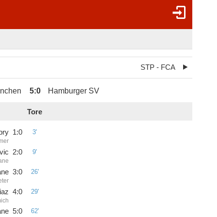
STP - FCA
ünchen
5
:
0
Hamburger SV
Tore
bry
1
:
0
3'
mer
vic
2
:
0
9'
ane
ane
3
:
0
26'
eter
iaz
4
:
0
29'
ich
ane
5
:
0
62'