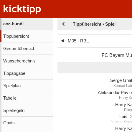
acz-bundi
Tippübersicht • Spiel
Tippübersicht
M05 - RBL
Gesamtübersicht
FC Bayern M
Wunschergebnis
Tippabgabe
Serge Gna
Spielplan
Konrad Lai
Aleksandar Pavlo
Tabelle
Harry K
Harry K
Elfm
Spielregeln
Luis D
Joshua Kimm
Chats
Harry K