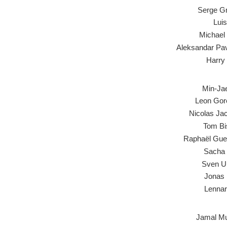
Serge G
Luis
Michael 
Aleksandar Pav
Harry
Min-Ja
Leon Gor
Nicolas Ja
Tom Bi
Raphaël Guer
Sacha
Sven Ul
Jonas 
Lennar
Jamal Mu