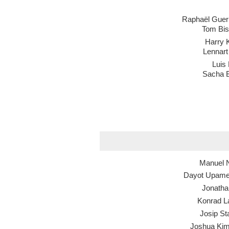
Raphaël Guerr
Tom Bis
Harry 
Lennart
Luis
Sacha 
Manuel 
Dayot Upam
Jonatha
Konrad L
Josip St
Joshua Ki