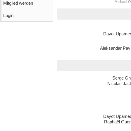
Michael O
Mitglied werden
Login
Dayot Upame
Aleksandar Pavl
Serge Gn
Nicolas Jac
Dayot Upame
Raphaël Guerr