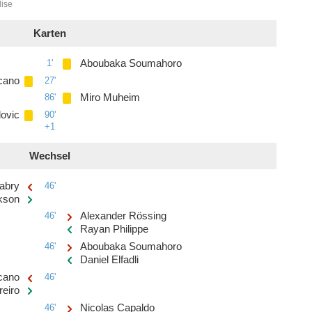
lise
Karten
1'
Aboubaka Soumahoro
cano
27'
86'
Miro Muheim
ovic
90'
+1
Wechsel
abry
46'
kson
46'
Alexander Rössing
Rayan Philippe
46'
Aboubaka Soumahoro
Daniel Elfadli
cano
46'
eiro
46'
Nicolas Capaldo