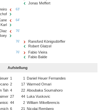
Jonas Meffert
eiro
63'
chof
Kane
64'
 Karl
 Diaz
76'
Boey
76'
Ransford Königsdörffer
Robert Glatzel
76'
Fabio Vieira
Fabio Balde
Aufstellung
Neuer
1
1
Daniel Heuer Fernandes
ecano
2
17
Warmed Omari
n Tah
4
22
Aboubaka Soumahoro
aimer
27
44
Luka Vuskovic
anisic
44
2
William Mikelbrencis
mmich
6
21
Nicolai Remberg