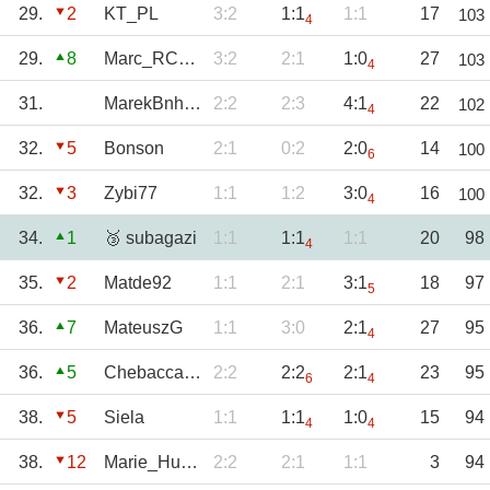
29.
2
KT_PL
3:2
1:1
1:1
17
103
4
29.
8
Marc_RC1920
3:2
2:1
1:0
27
103
4
31.
MarekBnh85
2:2
2:3
4:1
22
102
4
32.
5
Bonson
2:1
0:2
2:0
14
100
6
32.
3
Zybi77
1:1
1:2
3:0
16
100
4
34.
1
🥉 subagazi
1:1
1:1
1:1
20
98
4
35.
2
Matde92
1:1
2:1
3:1
18
97
5
36.
7
MateuszG
1:1
3:0
2:1
27
95
4
36.
5
Chebacca2021
2:2
2:2
2:1
23
95
6
4
38.
5
Siela
1:1
1:1
1:0
15
94
4
4
38.
12
Marie_Huanna
2:2
2:1
1:1
3
94