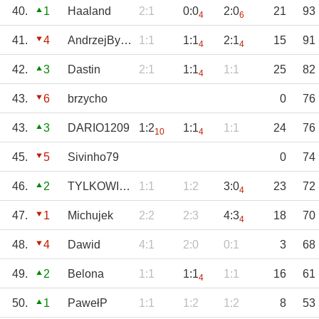
40.
1
Haaland
2:1
0:0
2:0
21
93
4
6
41.
4
AndrzejBystrzyc
1:1
1:1
2:1
15
91
4
4
42.
3
Dastin
2:1
1:1
1:1
25
82
4
43.
6
brzycho
0
76
43.
3
DARIO1209
1:2
1:1
1:1
24
76
10
4
45.
5
Sivinho79
0
74
46.
2
TYLKOWISŁA_TS
1:1
1:2
3:0
23
72
4
47.
1
Michujek
2:2
2:3
4:3
18
70
4
48.
4
Dawid
4:1
2:0
0:1
3
68
49.
2
Belona
1:1
1:1
1:1
16
61
4
50.
1
PawełP
1:1
1:2
1:2
8
53