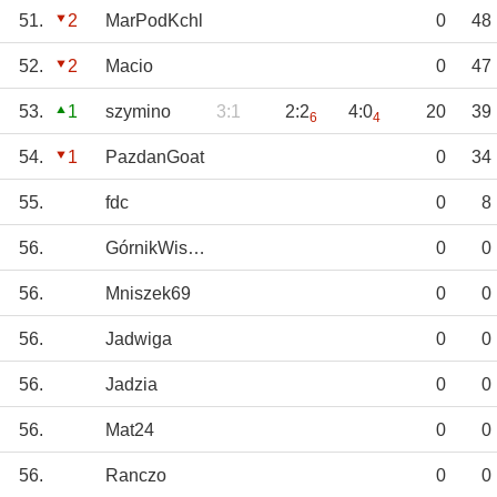
51.
2
MarPodKchl
0
48
52.
2
Macio
0
47
53.
1
szymino
3:1
2:2
4:0
20
39
6
4
54.
1
PazdanGoat
0
34
55.
fdc
0
8
56.
GórnikWisłoka
0
0
56.
Mniszek69
0
0
56.
Jadwiga
0
0
56.
Jadzia
0
0
56.
Mat24
0
0
56.
Ranczo
0
0