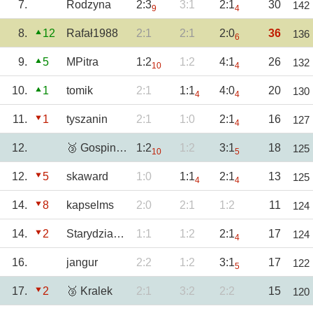
7.
Rodzyna
2:3
3:1
2:1
30
142
9
4
8.
12
Rafał1988
2:1
2:1
2:0
36
136
6
9.
5
MPitra
1:2
1:2
4:1
26
132
10
4
10.
1
tomik
2:1
1:1
4:0
20
130
4
4
11.
1
tyszanin
2:1
1:0
2:1
16
127
4
12.
🥉 GospinTBG
1:2
1:2
3:1
18
125
10
5
12.
5
skaward
1:0
1:1
2:1
13
125
4
4
14.
8
kapselms
2:0
2:1
1:2
11
124
14.
2
Starydziad58
1:1
1:2
2:1
17
124
4
16.
jangur
2:2
1:2
3:1
17
122
5
17.
2
🥉 Kralek
2:1
3:2
2:2
15
120