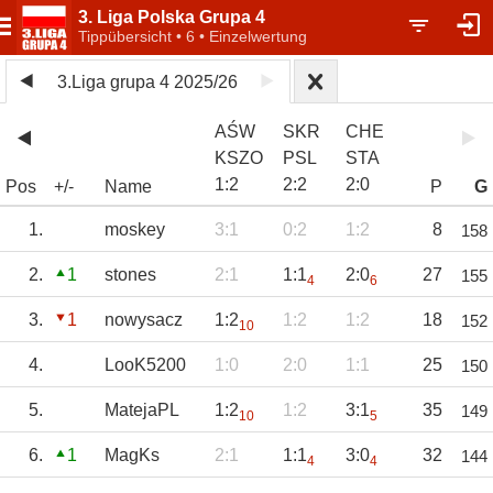
3. Liga Polska Grupa 4
Tippübersicht • 6 • Einzelwertung
3.Liga grupa 4 2025/26
AŚW
SKR
CHE
KSZO
PSL
STA
1
:
2
2
:
2
2
:
0
Pos
+/-
Name
P
G
1.
moskey
3:1
0:2
1:2
8
158
2.
1
stones
2:1
1:1
2:0
27
155
4
6
3.
1
nowysacz
1:2
1:2
1:2
18
152
10
4.
LooK5200
1:0
2:0
1:1
25
150
5.
MatejaPL
1:2
1:2
3:1
35
149
10
5
6.
1
MagKs
2:1
1:1
3:0
32
144
4
4