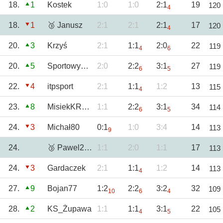
18.
1
Kostek
1:0
1:0
2:1
19
120
4
18.
1
🥉 Janusz
2:1
2:1
2:1
17
120
4
20.
3
Krzyś
2:1
1:1
2:0
22
119
4
6
20.
5
SportowyTBG
2:0
2:2
3:1
27
119
6
5
22.
4
itpsport
2:1
1:1
1:2
13
115
4
23.
8
MisiekKRKNH
1:1
2:2
3:1
34
114
6
5
24.
3
Michał80
0:1
1:0
3:4
14
113
9
24.
🥉 Pawel2602
1:1
2:0
1:1
17
113
24.
3
Gardaczek
2:1
1:1
1:2
14
113
4
27.
9
Bojan77
1:2
2:2
3:2
32
109
10
6
4
28.
2
KS_Żupawa
1:1
1:1
3:1
22
105
4
5